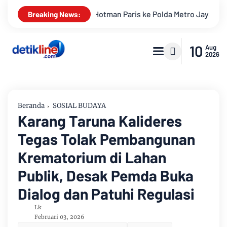
is ke Polda Metro Jaya Terkait Dugaan Penghinaan Profesi War
Breaking News:
10
Aug
2026
Beranda
SOSIAL BUDAYA
Karang Taruna Kalideres
Tegas Tolak Pembangunan
Krematorium di Lahan
Publik, Desak Pemda Buka
Dialog dan Patuhi Regulasi
Lk
Februari 03, 2026