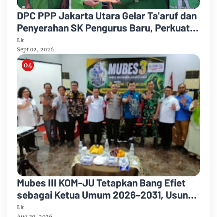
DPC PPP Jakarta Utara Gelar Ta'aruf dan
Penyerahan SK Pengurus Baru, Perkuat
Konsolidasi Jelang Musancab 2026
Lk
Sept 02, 2026
Mubes III KOM-JU Tetapkan Bang Efiet
sebagai Ketua Umum 2026–2031, Usung
Semangat Persatuan dan Pengabdian
Lk
Aug 30, 2026