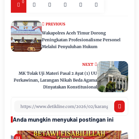
0
PREVIOUS
Wakapolres Aceh Timur Dorong
Peningkatan Profesionalisme Personel
Melalui Penyuluhan Hukum
NEXT
MK Tolak Uji Materi Pasal 2 Ayat (1) UU
Perkawinan, Larangan Nikah Beda Agama
Dinyatakan Konstitusional
Anda mungkin menyukai postingan ini