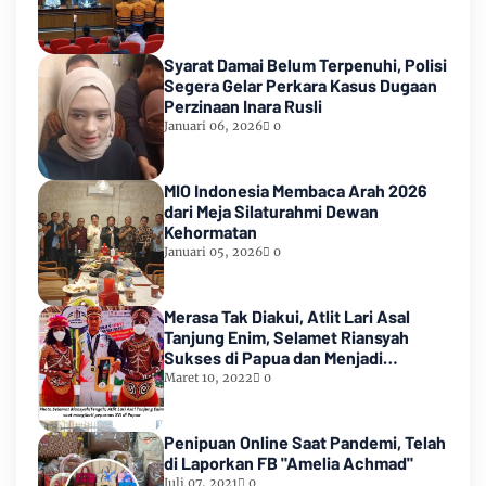
Syarat Damai Belum Terpenuhi, Polisi
Segera Gelar Perkara Kasus Dugaan
Perzinaan Inara Rusli
Januari 06, 2026
0
MIO Indonesia Membaca Arah 2026
dari Meja Silaturahmi Dewan
Kehormatan
Januari 05, 2026
0
Merasa Tak Diakui, Atlit Lari Asal
Tanjung Enim, Selamet Riansyah
Sukses di Papua dan Menjadi
Miliarder
Maret 10, 2022
0
Penipuan Online Saat Pandemi, Telah
di Laporkan FB "Amelia Achmad"
Juli 07, 2021
0