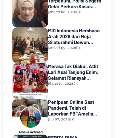
Terpenuhi, Polisi Segera
Gelar Perkara Kasus
Dugaan Perzinaan Inara
Januari 06, 2026
0
Rusli
MIO Indonesia Membaca
Arah 2026 dari Meja
Silaturahmi Dewan
Kehormatan
Januari 05, 2026
0
Merasa Tak Diakui, Atlit
Lari Asal Tanjung Enim,
Selamet Riansyah
Sukses di Papua dan
Maret 10, 2022
0
Menjadi Miliarder
Penipuan Online Saat
Pandemi, Telah di
Laporkan FB "Amelia
Achmad"
Juli 07, 2021
0
BERITA DUKA