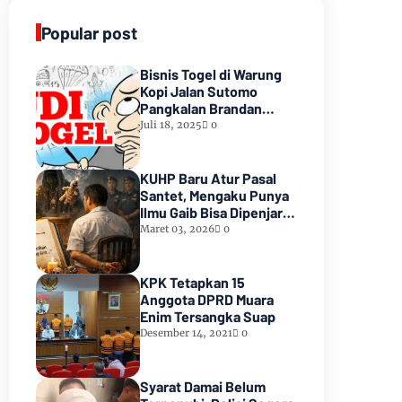
Popular post
Bisnis Togel di Warung
Kopi Jalan Sutomo
Pangkalan Brandan
Diduga Kebal Hukum
Juli 18, 2025
0
KUHP Baru Atur Pasal
Santet, Mengaku Punya
Ilmu Gaib Bisa Dipenjara
1,5 Tahun
Maret 03, 2026
0
KPK Tetapkan 15
Anggota DPRD Muara
Enim Tersangka Suap
Desember 14, 2021
0
Syarat Damai Belum