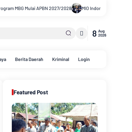
/2028
MIO Indonesia Laporkan Hotman Paris ke Polda Metro 
8
Aug
2026
aya
Berita Daerah
Kriminal
Login
Featured Post