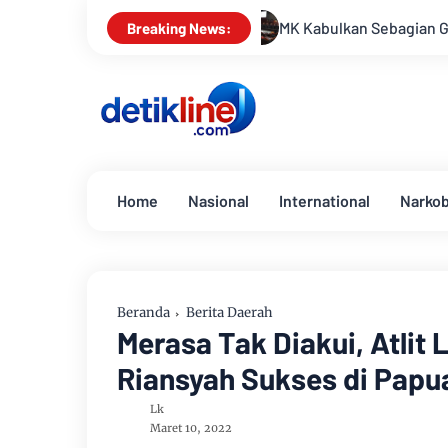
MK Kabulkan Sebagian Gugatan, Anggaran Pendidikan
Breaking News:
Home
Nasional
International
Narko
Beranda
Berita Daerah
Merasa Tak Diakui, Atlit 
Riansyah Sukses di Papua
Lk
Maret 10, 2022