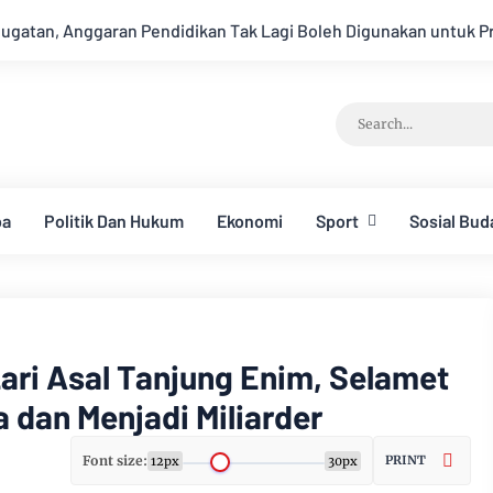
 Tak Lagi Boleh Digunakan untuk Program MBG Mulai APBN 2027
ba
Politik Dan Hukum
Ekonomi
Sport
Sosial Bud
Lari Asal Tanjung Enim, Selamet
 dan Menjadi Miliarder
Font size:
PRINT
12px
30px