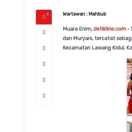
Wartawan : Mahbub
0
Muara Enim,
detikline.com
- 
dan Muryani, tercatat seba
Kecamatan Lawang Kidul, K