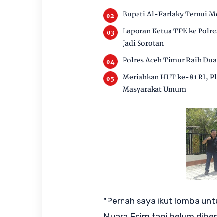
Bupati Al-Farlaky Temui Me
Laporan Ketua TPK ke Polre
Jadi Sorotan
Polres Aceh Timur Raih Du
Meriahkan HUT ke-81 RI, Pl
Masyarakat Umum
"Pernah saya ikut lomba un
Muara Enim tapi belum diber