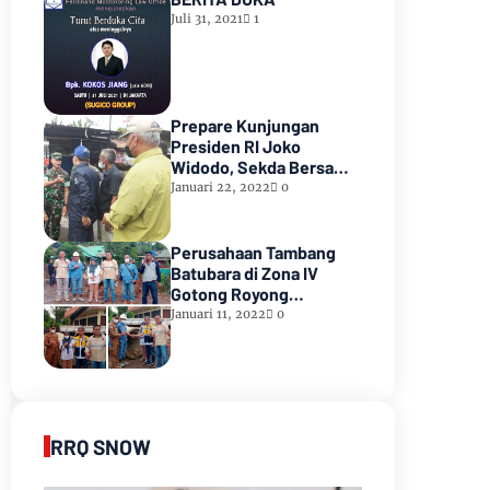
Juli 31, 2021
1
Prepare Kunjungan
Presiden RI Joko
Widodo, Sekda Bersama
Forkopimda Muara Enim
Januari 22, 2022
0
Tinjau Pasar Bantingan
Tanjung Enim
Perusahaan Tambang
Batubara di Zona IV
Gotong Royong
Memperbaiki Jalan
Januari 11, 2022
0
Longsor
RRQ SNOW