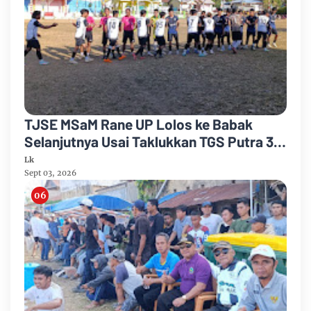
TJSE MSaM Rane UP Lolos ke Babak
Selanjutnya Usai Taklukkan TGS Putra 3-
2 di Merdeka CUP 2026
Lk
Sept 03, 2026