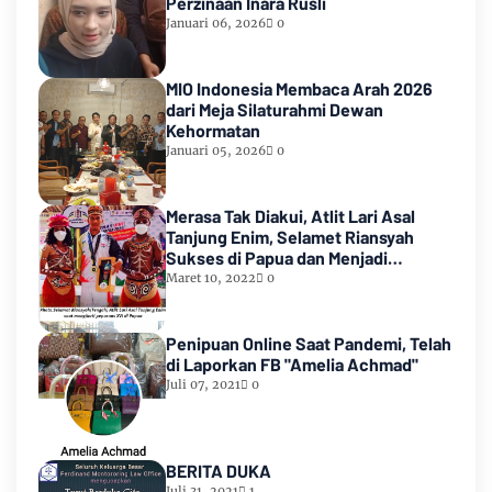
Perzinaan Inara Rusli
Januari 06, 2026
0
MIO Indonesia Membaca Arah 2026
dari Meja Silaturahmi Dewan
Kehormatan
Januari 05, 2026
0
Merasa Tak Diakui, Atlit Lari Asal
Tanjung Enim, Selamet Riansyah
Sukses di Papua dan Menjadi
Miliarder
Maret 10, 2022
0
Penipuan Online Saat Pandemi, Telah
di Laporkan FB "Amelia Achmad"
Juli 07, 2021
0
BERITA DUKA
Juli 31, 2021
1