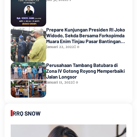
Prepare Kunjungan Presiden RI Joko
Widodo, Sekda Bersama Forkopimda
Muara Enim Tinjau Pasar Bantingan
Tanjung Enim
Januari 22, 2022
0
Perusahaan Tambang Batubara di
Zona IV Gotong Royong Memperbaiki
Jalan Longsor
Januari 11, 2022
0
RRQ SNOW