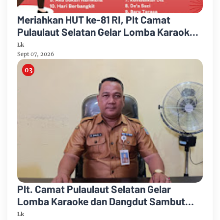
Meriahkan HUT ke-81 RI, Plt Camat
Pulaulaut Selatan Gelar Lomba Karaoke
untuk Masyarakat Umum
Lk
Sept 07, 2026
Plt. Camat Pulaulaut Selatan Gelar
Lomba Karaoke dan Dangdut Sambut
HUT ke-81 Proklamasi RI
Lk