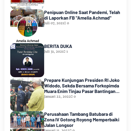
Penipuan Online Saat Pandemi, Telah
di Laporkan FB "Amelia Achmad"
Juli 07, 2021
0
BERITA DUKA
Juli 31, 2021
1
Prepare Kunjungan Presiden RI Joko
Widodo, Sekda Bersama Forkopimda
Muara Enim Tinjau Pasar Bantingan
Tanjung Enim
Januari 22, 2022
0
Perusahaan Tambang Batubara di
Zona IV Gotong Royong Memperbaiki
Jalan Longsor
Januari 11, 2022
0