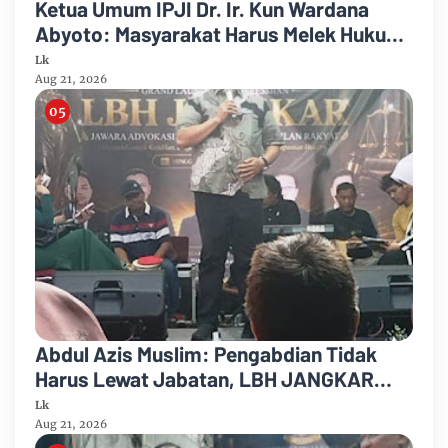
Ketua Umum IPJI Dr. Ir. Kun Wardana
Abyoto: Masyarakat Harus Melek Hukum
dan Melek Teknologi di Era AI
Lk
Aug 21, 2026
Abdul Azis Muslim: Pengabdian Tidak
Harus Lewat Jabatan, LBH JANGKAR
Jadi Jalan Mengabdi untuk Masyarakat
Lk
Aug 21, 2026