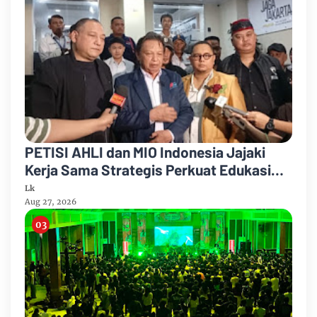
PETISI AHLI dan MIO Indonesia Jajaki
Kerja Sama Strategis Perkuat Edukasi
Hukum bagi Masyarakat
Lk
Aug 27, 2026