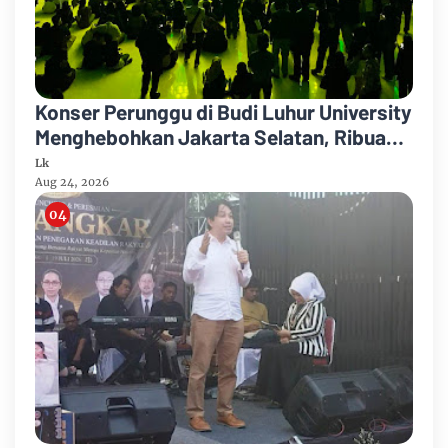
Konser Perunggu di Budi Luhur University
Menghebohkan Jakarta Selatan, Ribuan
Penonton Larut dalam Euforia!
Lk
Aug 24, 2026