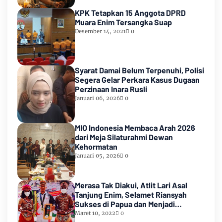
KPK Tetapkan 15 Anggota DPRD
Muara Enim Tersangka Suap
Desember 14, 2021
0
Syarat Damai Belum Terpenuhi, Polisi
Segera Gelar Perkara Kasus Dugaan
Perzinaan Inara Rusli
Januari 06, 2026
0
MIO Indonesia Membaca Arah 2026
dari Meja Silaturahmi Dewan
Kehormatan
Januari 05, 2026
0
Merasa Tak Diakui, Atlit Lari Asal
Tanjung Enim, Selamet Riansyah
Sukses di Papua dan Menjadi
Miliarder
Maret 10, 2022
0