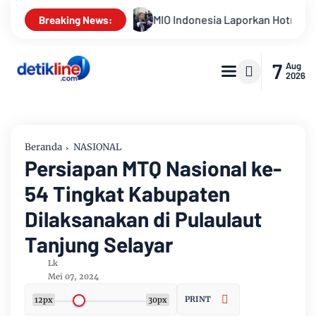
MIO Indonesia Laporkan Hotman Paris ke Polda Metro Jaya Terka
Breaking News:
7
Aug
2026
Beranda
NASIONAL
Persiapan MTQ Nasional ke-
54 Tingkat Kabupaten
Dilaksanakan di Pulaulaut
Tanjung Selayar
Lk
Mei 07, 2024
PRINT
12px
30px