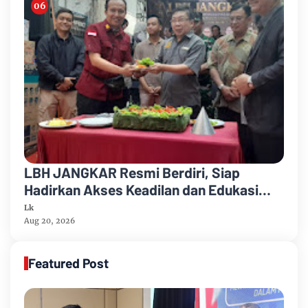
LBH JANGKAR Resmi Berdiri, Siap
Hadirkan Akses Keadilan dan Edukasi
Hukum bagi Masyarakat
Lk
Aug 20, 2026
Featured Post