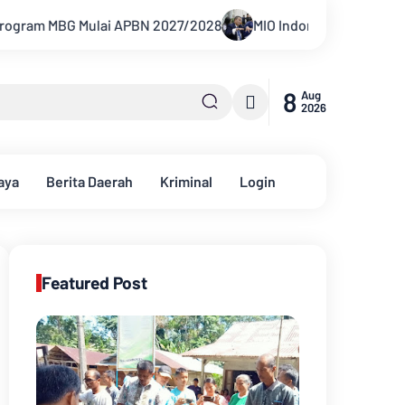
/2028
MIO Indonesia Laporkan Hotman Paris ke Polda Metro
8
Aug
2026
aya
Berita Daerah
Kriminal
Login
Featured Post