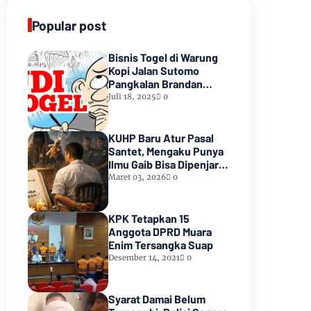
Popular post
Bisnis Togel di Warung
Kopi Jalan Sutomo
Pangkalan Brandan
Diduga Kebal Hukum
Juli 18, 2025
0
KUHP Baru Atur Pasal
Santet, Mengaku Punya
Ilmu Gaib Bisa Dipenjara
1,5 Tahun
Maret 03, 2026
0
KPK Tetapkan 15
Anggota DPRD Muara
Enim Tersangka Suap
Desember 14, 2021
0
Syarat Damai Belum