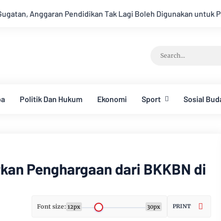
 Tak Lagi Boleh Digunakan untuk Program MBG Mulai APBN 2027
ba
Politik Dan Hukum
Ekonomi
Sport
Sosial Bud
tkan Penghargaan dari BKKBN di
Font size:
PRINT
12px
30px