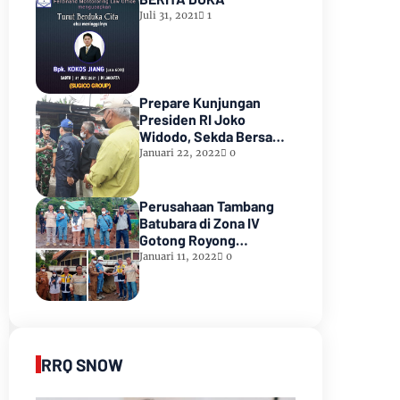
Juli 31, 2021
1
Prepare Kunjungan
Presiden RI Joko
Widodo, Sekda Bersama
Forkopimda Muara Enim
Januari 22, 2022
0
Tinjau Pasar Bantingan
Tanjung Enim
Perusahaan Tambang
Batubara di Zona IV
Gotong Royong
Memperbaiki Jalan
Januari 11, 2022
0
Longsor
RRQ SNOW