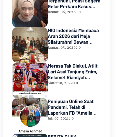
Terpenuhi, Polisi Segera
Gelar Perkara Kasus
Dugaan Perzinaan Inara
Januari 06, 2026
0
Rusli
MIO Indonesia Membaca
Arah 2026 dari Meja
Silaturahmi Dewan
Kehormatan
Januari 05, 2026
0
Merasa Tak Diakui, Atlit
Lari Asal Tanjung Enim,
Selamet Riansyah
Sukses di Papua dan
Maret 10, 2022
0
Menjadi Miliarder
Penipuan Online Saat
Pandemi, Telah di
Laporkan FB "Amelia
Achmad"
Juli 07, 2021
0
BERITA DUKA