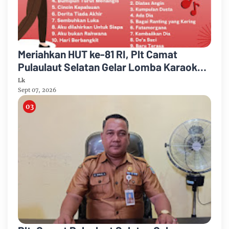
Meriahkan HUT ke-81 RI, Plt Camat
Pulaulaut Selatan Gelar Lomba Karaoke
untuk Masyarakat Umum
Lk
Sept 07, 2026