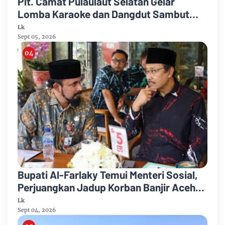
Plt. Camat Pulaulaut Selatan Gelar
Lomba Karaoke dan Dangdut Sambut
HUT ke-81 Proklamasi RI
Lk
Sept 05, 2026
Bupati Al-Farlaky Temui Menteri Sosial,
Perjuangkan Jadup Korban Banjir Aceh
Timur
Lk
Sept 04, 2026