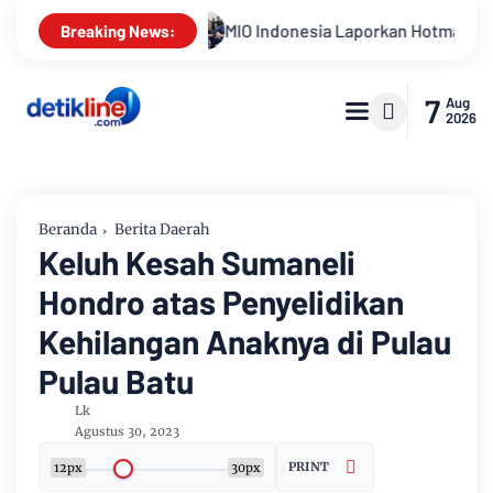
onesia Laporkan Hotman Paris ke Polda Metro Jaya Terkait Duga
Breaking News:
7
Aug
2026
Beranda
Berita Daerah
Keluh Kesah Sumaneli
Hondro atas Penyelidikan
Kehilangan Anaknya di Pulau
Pulau Batu
Lk
Agustus 30, 2023
PRINT
12px
30px