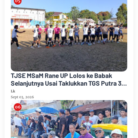
TJSE MSaM Rane UP Lolos ke Babak
Selanjutnya Usai Taklukkan TGS Putra 3-
2 di Merdeka CUP 2026
Lk
Sept 03, 2026