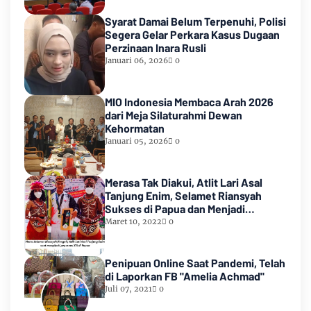
Syarat Damai Belum Terpenuhi, Polisi
Segera Gelar Perkara Kasus Dugaan
Perzinaan Inara Rusli
Januari 06, 2026
0
MIO Indonesia Membaca Arah 2026
dari Meja Silaturahmi Dewan
Kehormatan
Januari 05, 2026
0
Merasa Tak Diakui, Atlit Lari Asal
Tanjung Enim, Selamet Riansyah
Sukses di Papua dan Menjadi
Miliarder
Maret 10, 2022
0
Penipuan Online Saat Pandemi, Telah
di Laporkan FB "Amelia Achmad"
Juli 07, 2021
0