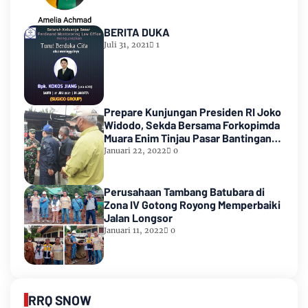
BERITA DUKA
Juli 31, 2021
1
Prepare Kunjungan Presiden RI Joko
Widodo, Sekda Bersama Forkopimda
Muara Enim Tinjau Pasar Bantingan
Tanjung Enim
Januari 22, 2022
0
Perusahaan Tambang Batubara di
Zona IV Gotong Royong Memperbaiki
Jalan Longsor
Januari 11, 2022
0
RRQ SNOW