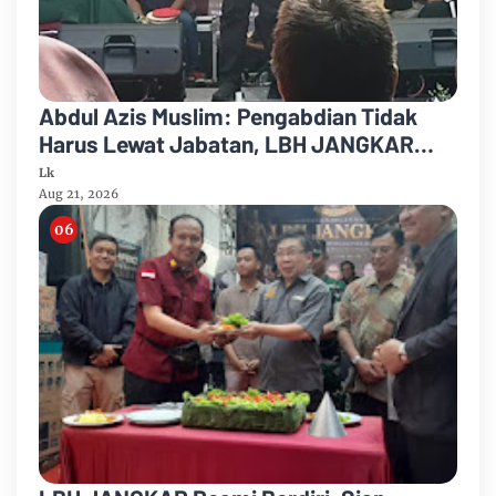
Abdul Azis Muslim: Pengabdian Tidak
Harus Lewat Jabatan, LBH JANGKAR
Jadi Jalan Mengabdi untuk Masyarakat
Lk
Aug 21, 2026