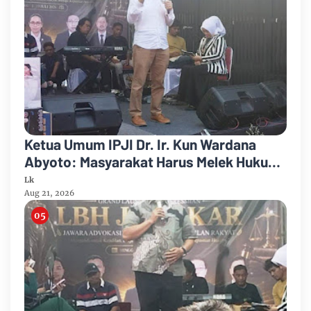
Ketua Umum IPJI Dr. Ir. Kun Wardana
Abyoto: Masyarakat Harus Melek Hukum
dan Melek Teknologi di Era AI
Lk
Aug 21, 2026