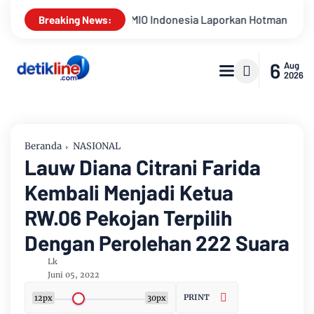
donesia Laporkan Hotman Paris ke Polda Metro Jaya Terkait Du
Breaking News:
6
Aug
2026
Beranda
NASIONAL
Lauw Diana Citrani Farida
Kembali Menjadi Ketua
RW.06 Pekojan Terpilih
Dengan Perolehan 222 Suara
Lk
Juni 05, 2022
PRINT
12px
30px