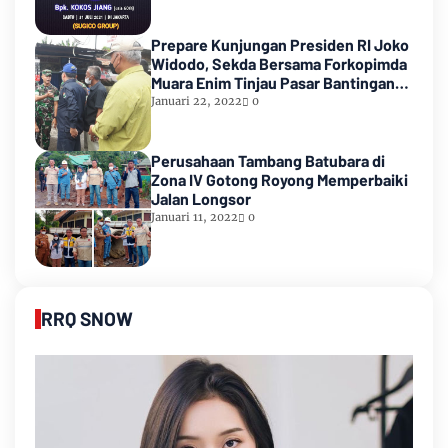
Prepare Kunjungan Presiden RI Joko
Widodo, Sekda Bersama Forkopimda
Muara Enim Tinjau Pasar Bantingan
Tanjung Enim
Januari 22, 2022
0
Perusahaan Tambang Batubara di
Zona IV Gotong Royong Memperbaiki
Jalan Longsor
Januari 11, 2022
0
RRQ SNOW