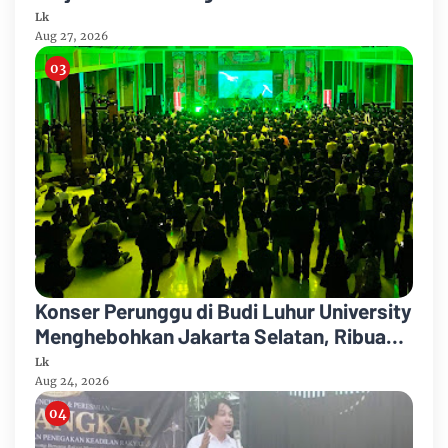
Hukum bagi Masyarakat
Lk
Aug 27, 2026
Konser Perunggu di Budi Luhur University
Menghebohkan Jakarta Selatan, Ribuan
Penonton Larut dalam Euforia!
Lk
Aug 24, 2026