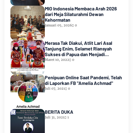
MIO Indonesia Membaca Arah 2026
dari Meja Silaturahmi Dewan
Kehormatan
Januari 05, 2026
0
Merasa Tak Diakui, Atlit Lari Asal
Tanjung Enim, Selamet Riansyah
Sukses di Papua dan Menjadi
Miliarder
Maret 10, 2022
0
Penipuan Online Saat Pandemi, Telah
di Laporkan FB "Amelia Achmad"
Juli 07, 2021
0
BERITA DUKA
Juli 31, 2021
1