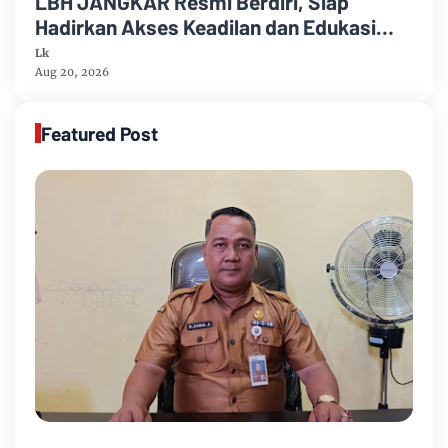
LBH JANGKAR Resmi Berdiri, Siap
Hadirkan Akses Keadilan dan Edukasi
Hukum bagi Masyarakat
Lk
Aug 20, 2026
Featured Post