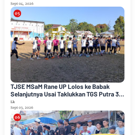
Sept 04, 2026
TJSE MSaM Rane UP Lolos ke Babak
Selanjutnya Usai Taklukkan TGS Putra 3-
2 di Merdeka CUP 2026
Lk
Sept 03, 2026