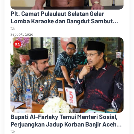
Plt. Camat Pulaulaut Selatan Gelar
Lomba Karaoke dan Dangdut Sambut
HUT ke-81 Proklamasi RI
Lk
Sept 05, 2026
Bupati Al-Farlaky Temui Menteri Sosial,
Perjuangkan Jadup Korban Banjir Aceh
Timur
Lk