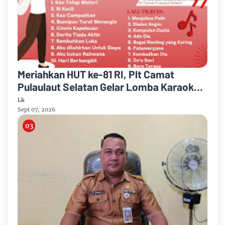
Meriahkan HUT ke-81 RI, Plt Camat
Pulaulaut Selatan Gelar Lomba Karaoke
untuk Masyarakat Umum
Lk
Sept 07, 2026