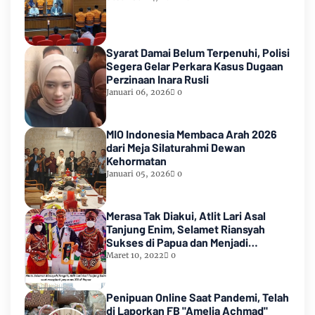
Syarat Damai Belum Terpenuhi, Polisi
Segera Gelar Perkara Kasus Dugaan
Perzinaan Inara Rusli
Januari 06, 2026
0
MIO Indonesia Membaca Arah 2026
dari Meja Silaturahmi Dewan
Kehormatan
Januari 05, 2026
0
Merasa Tak Diakui, Atlit Lari Asal
Tanjung Enim, Selamet Riansyah
Sukses di Papua dan Menjadi
Miliarder
Maret 10, 2022
0
Penipuan Online Saat Pandemi, Telah
di Laporkan FB "Amelia Achmad"