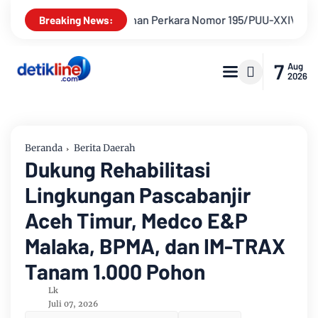
ra Nomor 195/PUU-XXIV/2026 Dinyatakan Tidak Dapat Diterima, 
Breaking News:
7
Aug
2026
Beranda
Berita Daerah
Dukung Rehabilitasi
Lingkungan Pascabanjir
Aceh Timur, Medco E&P
Malaka, BPMA, dan IM-TRAX
Tanam 1.000 Pohon
Lk
Juli 07, 2026