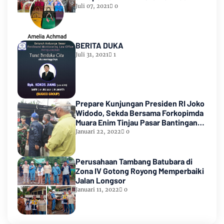
Juli 07, 2021
0
BERITA DUKA
Juli 31, 2021
1
Prepare Kunjungan Presiden RI Joko
Widodo, Sekda Bersama Forkopimda
Muara Enim Tinjau Pasar Bantingan
Tanjung Enim
Januari 22, 2022
0
Perusahaan Tambang Batubara di
Zona IV Gotong Royong Memperbaiki
Jalan Longsor
Januari 11, 2022
0