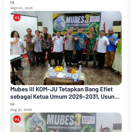
Konsolidasi Jelang Musancab 2026
Lk
Sept 02, 2026
Mubes III KOM-JU Tetapkan Bang Efiet
sebagai Ketua Umum 2026–2031, Usung
Semangat Persatuan dan Pengabdian
Lk
Aug 30, 2026