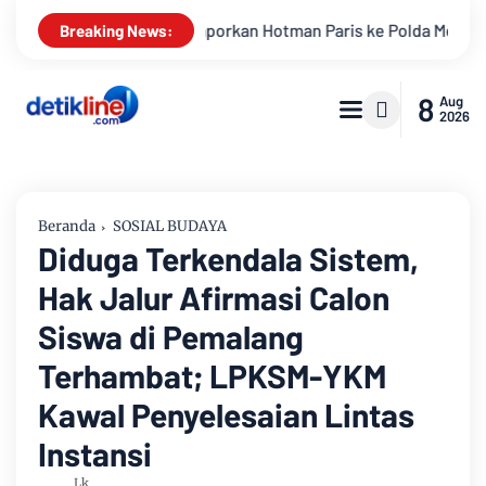
n Paris ke Polda Metro Jaya Terkait Dugaan Penghinaan Profesi
Breaking News:
8
Aug
2026
Beranda
SOSIAL BUDAYA
Diduga Terkendala Sistem,
Hak Jalur Afirmasi Calon
Siswa di Pemalang
Terhambat; LPKSM-YKM
Kawal Penyelesaian Lintas
Instansi
Lk