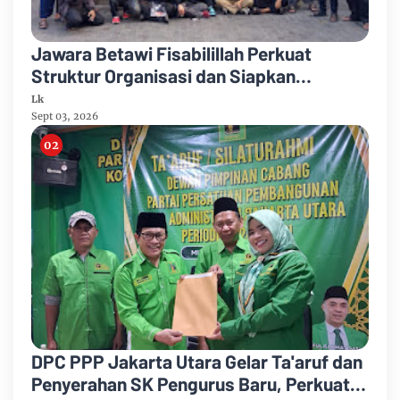
Jawara Betawi Fisabilillah Perkuat
Struktur Organisasi dan Siapkan
Legalitas Badan Hukum
Lk
Sept 03, 2026
DPC PPP Jakarta Utara Gelar Ta'aruf dan
Penyerahan SK Pengurus Baru, Perkuat