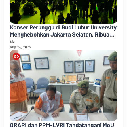
Konser Perunggu di Budi Luhur University
Menghebohkan Jakarta Selatan, Ribuan
Penonton Larut dalam Euforia!
Lk
Aug 24, 2026
ORARI dan PPM-LVRI Tandatangani MoU