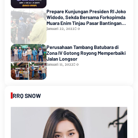
Prepare Kunjungan Presiden RI Joko
Widodo, Sekda Bersama Forkopimda
Muara Enim Tinjau Pasar Bantingan
Tanjung Enim
Januari 22, 2022
0
Perusahaan Tambang Batubara di
Zona IV Gotong Royong Memperbaiki
Jalan Longsor
Januari 11, 2022
0
RRQ SNOW