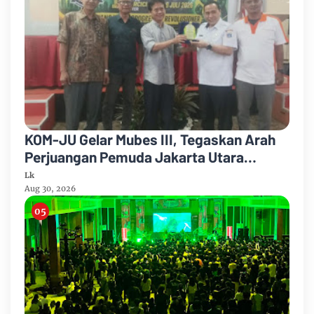
KOM-JU Gelar Mubes III, Tegaskan Arah
Perjuangan Pemuda Jakarta Utara
Berbasis Pancasila
Lk
Aug 30, 2026