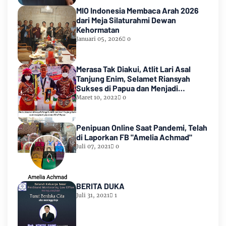
MIO Indonesia Membaca Arah 2026
dari Meja Silaturahmi Dewan
Kehormatan
Januari 05, 2026
0
Merasa Tak Diakui, Atlit Lari Asal
Tanjung Enim, Selamet Riansyah
Sukses di Papua dan Menjadi
Miliarder
Maret 10, 2022
0
Penipuan Online Saat Pandemi, Telah
di Laporkan FB "Amelia Achmad"
Juli 07, 2021
0
BERITA DUKA
Juli 31, 2021
1