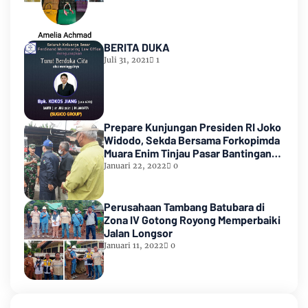
BERITA DUKA
Juli 31, 2021
1
Prepare Kunjungan Presiden RI Joko
Widodo, Sekda Bersama Forkopimda
Muara Enim Tinjau Pasar Bantingan
Tanjung Enim
Januari 22, 2022
0
Perusahaan Tambang Batubara di
Zona IV Gotong Royong Memperbaiki
Jalan Longsor
Januari 11, 2022
0