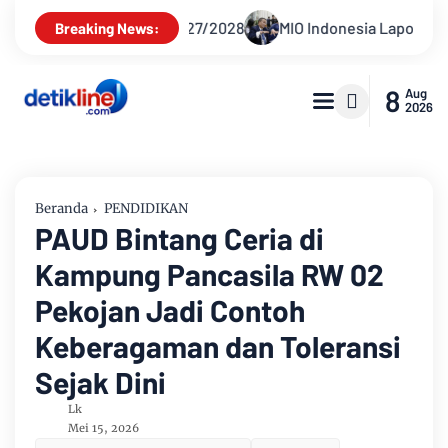
028
MIO Indonesia Laporkan Hotman Paris ke Polda Metro J
Breaking News:
8
Aug
2026
Beranda
PENDIDIKAN
PAUD Bintang Ceria di
Kampung Pancasila RW 02
Pekojan Jadi Contoh
Keberagaman dan Toleransi
Sejak Dini
Lk
Mei 15, 2026