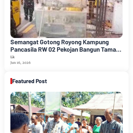
Semangat Gotong Royong Kampung
Pancasila RW 02 Pekojan Bangun Taman
Warga Bersama TNI dan ASN
Lk
Jun 16, 2026
Featured Post