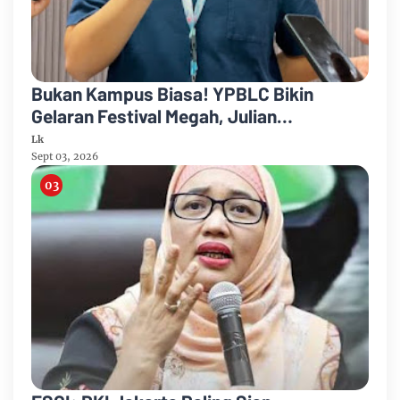
Bukan Kampus Biasa! YPBLC Bikin
Gelaran Festival Megah, Julian
Bongsoikrama Sebut Siap Jadi Kampus
Lk
'Paling Gen Z'
Sept 03, 2026