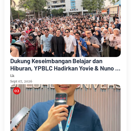
Dukung Keseimbangan Belajar dan
Hiburan, YPBLC Hadirkan Yovie & Nuno di
Budi Luhur University
Lk
Sept 07, 2026