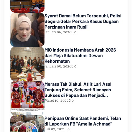
Syarat Damai Belum Terpenuhi, Polisi
Segera Gelar Perkara Kasus Dugaan
Perzinaan Inara Rusli
Januari 06, 2026
0
MIO Indonesia Membaca Arah 2026
dari Meja Silaturahmi Dewan
Kehormatan
Januari 05, 2026
0
Merasa Tak Diakui, Atlit Lari Asal
Tanjung Enim, Selamet Riansyah
Sukses di Papua dan Menjadi
Miliarder
Maret 10, 2022
0
Penipuan Online Saat Pandemi, Telah
di Laporkan FB "Amelia Achmad"
Juli 07, 2021
0