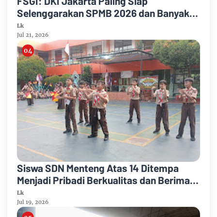
FSGI: DKI Jakarta Paling Siap
Selenggarakan SPMB 2026 dan Banyak
Inovasi Layanan yang Memudahkan
Lk
Pendaftar
Jul 21, 2026
Siswa SDN Menteng Atas 14 Ditempa
Menjadi Pribadi Berkualitas dan Beriman
Melalui Perkaju
Lk
Jul 19, 2026