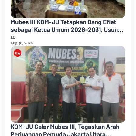
Mubes III KOM-JU Tetapkan Bang Efiet
sebagai Ketua Umum 2026–2031, Usung
Semangat Persatuan dan Pengabdian
Lk
Aug 30, 2026
KOM-JU Gelar Mubes III, Tegaskan Arah
Perjuangan Pemuda Jakarta Utara