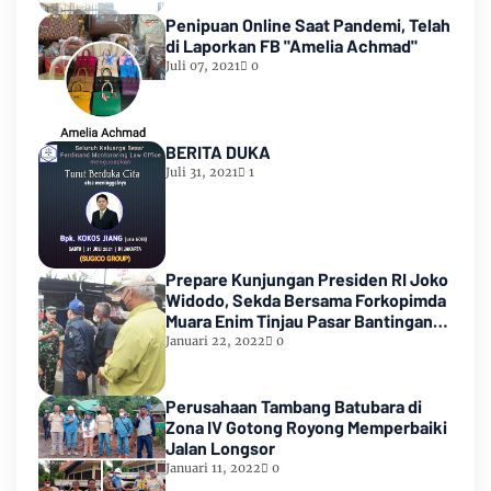
Penipuan Online Saat Pandemi, Telah
di Laporkan FB "Amelia Achmad"
Juli 07, 2021
0
BERITA DUKA
Juli 31, 2021
1
Prepare Kunjungan Presiden RI Joko
Widodo, Sekda Bersama Forkopimda
Muara Enim Tinjau Pasar Bantingan
Tanjung Enim
Januari 22, 2022
0
Perusahaan Tambang Batubara di
Zona IV Gotong Royong Memperbaiki
Jalan Longsor
Januari 11, 2022
0