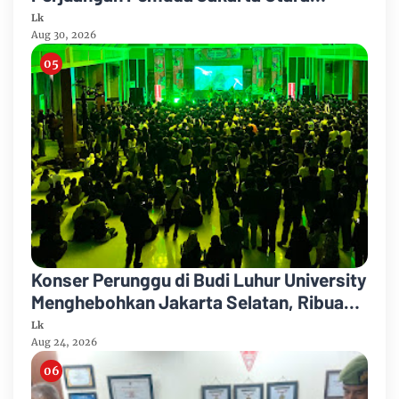
Berbasis Pancasila
Lk
Aug 30, 2026
Konser Perunggu di Budi Luhur University
Menghebohkan Jakarta Selatan, Ribuan
Penonton Larut dalam Euforia!
Lk
Aug 24, 2026