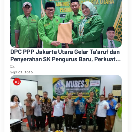
DPC PPP Jakarta Utara Gelar Ta'aruf dan
Penyerahan SK Pengurus Baru, Perkuat
Konsolidasi Jelang Musancab 2026
Lk
Sept 02, 2026