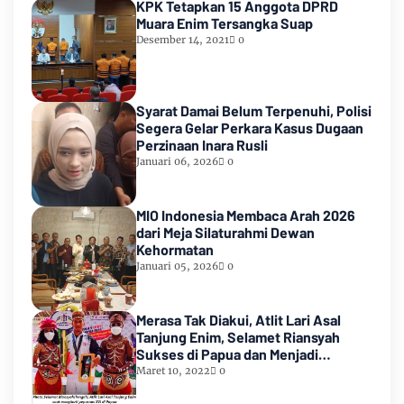
KPK Tetapkan 15 Anggota DPRD
Muara Enim Tersangka Suap
Desember 14, 2021
0
Syarat Damai Belum Terpenuhi, Polisi
Segera Gelar Perkara Kasus Dugaan
Perzinaan Inara Rusli
Januari 06, 2026
0
MIO Indonesia Membaca Arah 2026
dari Meja Silaturahmi Dewan
Kehormatan
Januari 05, 2026
0
Merasa Tak Diakui, Atlit Lari Asal
Tanjung Enim, Selamet Riansyah
Sukses di Papua dan Menjadi
Miliarder
Maret 10, 2022
0