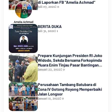
di Laporkan FB "Amelia Achmad"
Juli 07, 2021
0
BERITA DUKA
Juli 31, 2021
1
Prepare Kunjungan Presiden RI Joko
Widodo, Sekda Bersama Forkopimda
Muara Enim Tinjau Pasar Bantingan
Tanjung Enim
Januari 22, 2022
0
Perusahaan Tambang Batubara di
Zona IV Gotong Royong Memperbaiki
Jalan Longsor
Januari 11, 2022
0