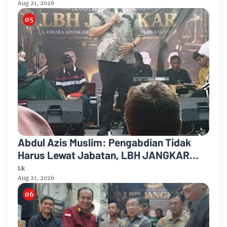
Aug 21, 2026
Abdul Azis Muslim: Pengabdian Tidak
Harus Lewat Jabatan, LBH JANGKAR
Jadi Jalan Mengabdi untuk Masyarakat
Lk
Aug 21, 2026