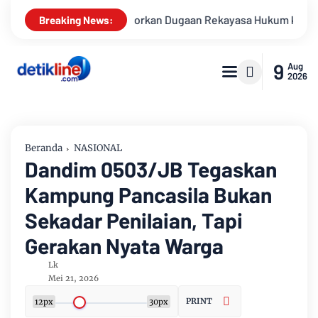
an Dugaan Rekayasa Hukum ke Ketua KOMJAK
Meski Permoho
Breaking News:
9
Aug
2026
Beranda
NASIONAL
Dandim 0503/JB Tegaskan
Kampung Pancasila Bukan
Sekadar Penilaian, Tapi
Gerakan Nyata Warga
Lk
Mei 21, 2026
PRINT
12px
30px