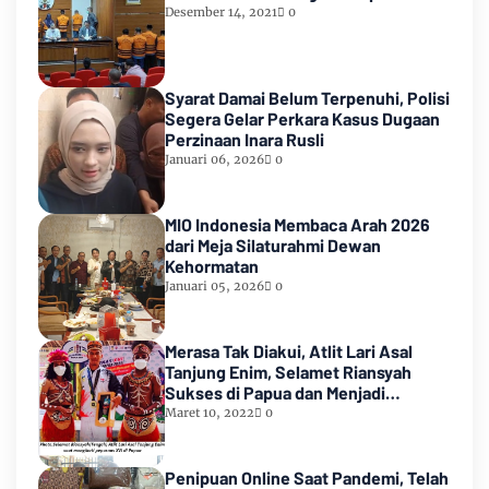
Desember 14, 2021
0
Syarat Damai Belum Terpenuhi, Polisi
Segera Gelar Perkara Kasus Dugaan
Perzinaan Inara Rusli
Januari 06, 2026
0
MIO Indonesia Membaca Arah 2026
dari Meja Silaturahmi Dewan
Kehormatan
Januari 05, 2026
0
Merasa Tak Diakui, Atlit Lari Asal
Tanjung Enim, Selamet Riansyah
Sukses di Papua dan Menjadi
Miliarder
Maret 10, 2022
0
Penipuan Online Saat Pandemi, Telah