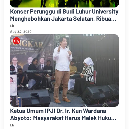
Konser Perunggu di Budi Luhur University
Menghebohkan Jakarta Selatan, Ribuan
Penonton Larut dalam Euforia!
Lk
Aug 24, 2026
Ketua Umum IPJI Dr. Ir. Kun Wardana
Abyoto: Masyarakat Harus Melek Hukum
dan Melek Teknologi di Era AI
Lk