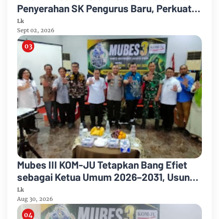
Penyerahan SK Pengurus Baru, Perkuat
Konsolidasi Jelang Musancab 2026
Lk
Sept 02, 2026
Mubes III KOM-JU Tetapkan Bang Efiet
sebagai Ketua Umum 2026–2031, Usung
Semangat Persatuan dan Pengabdian
Lk
Aug 30, 2026