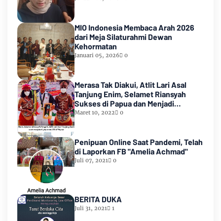
MIO Indonesia Membaca Arah 2026
dari Meja Silaturahmi Dewan
Kehormatan
Januari 05, 2026
0
Merasa Tak Diakui, Atlit Lari Asal
Tanjung Enim, Selamet Riansyah
Sukses di Papua dan Menjadi
Miliarder
Maret 10, 2022
0
Penipuan Online Saat Pandemi, Telah
di Laporkan FB "Amelia Achmad"
Juli 07, 2021
0
BERITA DUKA
Juli 31, 2021
1