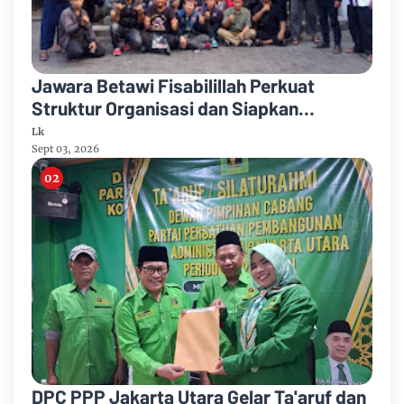
Jawara Betawi Fisabilillah Perkuat
Struktur Organisasi dan Siapkan
Legalitas Badan Hukum
Lk
Sept 03, 2026
DPC PPP Jakarta Utara Gelar Ta'aruf dan