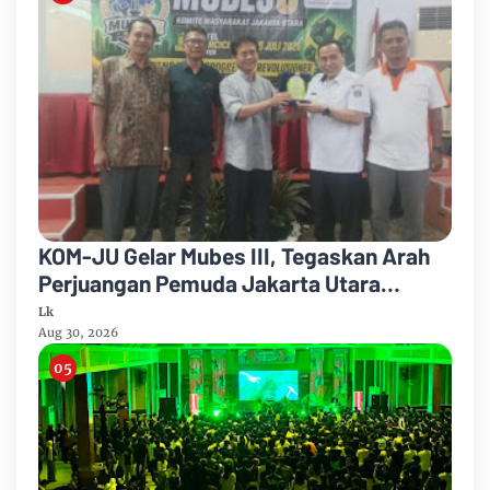
KOM-JU Gelar Mubes III, Tegaskan Arah
Perjuangan Pemuda Jakarta Utara
Berbasis Pancasila
Lk
Aug 30, 2026