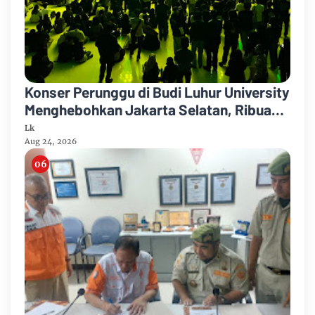
Konser Perunggu di Budi Luhur University
Menghebohkan Jakarta Selatan, Ribuan
Penonton Larut dalam Euforia!
Lk
Aug 24, 2026