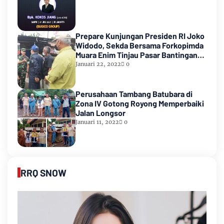
Prepare Kunjungan Presiden RI Joko
Widodo, Sekda Bersama Forkopimda
Muara Enim Tinjau Pasar Bantingan
Tanjung Enim
Januari 22, 2022
0
Perusahaan Tambang Batubara di
Zona IV Gotong Royong Memperbaiki
Jalan Longsor
Januari 11, 2022
0
RRQ SNOW