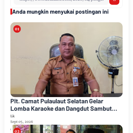
Anda mungkin menyukai postingan ini
Plt. Camat Pulaulaut Selatan Gelar
Lomba Karaoke dan Dangdut Sambut
HUT ke-81 Proklamasi RI
Lk
Sept 05, 2026