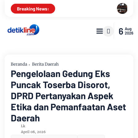
MK Kabulkan Sebagian Gugatan, Angga
Breaking News:
6
Aug
2026
Beranda
Berita Daerah
Pengelolaan Gedung Eks
Puncak Toserba Disorot,
DPRD Pertanyakan Aspek
Etika dan Pemanfaatan Aset
Daerah
Lk
April 08, 2026