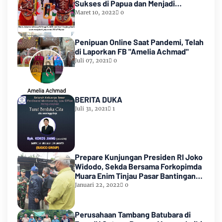
Sukses di Papua dan Menjadi
Miliarder
Maret 10, 2022
0
Penipuan Online Saat Pandemi, Telah
di Laporkan FB "Amelia Achmad"
Juli 07, 2021
0
BERITA DUKA
Juli 31, 2021
1
Prepare Kunjungan Presiden RI Joko
Widodo, Sekda Bersama Forkopimda
Muara Enim Tinjau Pasar Bantingan
Tanjung Enim
Januari 22, 2022
0
Perusahaan Tambang Batubara di