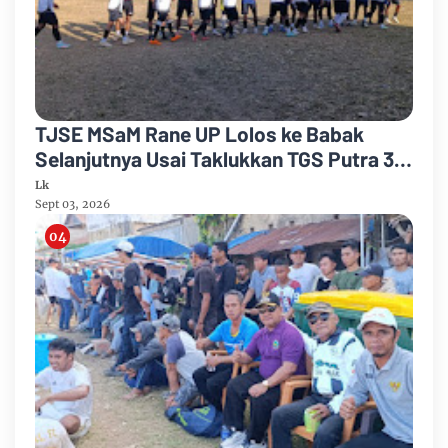
TJSE MSaM Rane UP Lolos ke Babak
Selanjutnya Usai Taklukkan TGS Putra 3-
2 di Merdeka CUP 2026
Lk
Sept 03, 2026