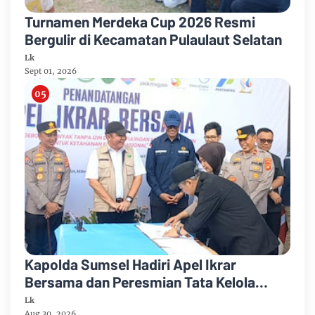
Turnamen Merdeka Cup 2026 Resmi
Bergulir di Kecamatan Pulaulaut Selatan
Lk
Sept 01, 2026
Kapolda Sumsel Hadiri Apel Ikrar
Bersama dan Peresmian Tata Kelola
Sumur Minyak Masyarakat di Kabupaten
Lk
Aug 30, 2026