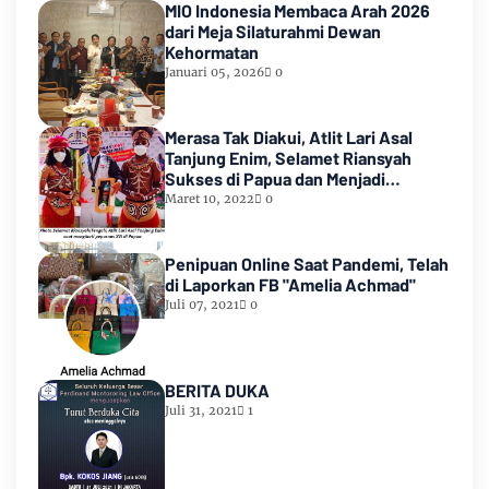
MIO Indonesia Membaca Arah 2026
dari Meja Silaturahmi Dewan
Kehormatan
Januari 05, 2026
0
Merasa Tak Diakui, Atlit Lari Asal
Tanjung Enim, Selamet Riansyah
Sukses di Papua dan Menjadi
Miliarder
Maret 10, 2022
0
Penipuan Online Saat Pandemi, Telah
di Laporkan FB "Amelia Achmad"
Juli 07, 2021
0
BERITA DUKA
Juli 31, 2021
1