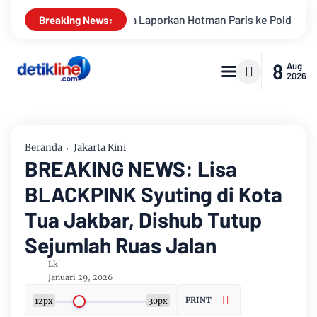
rkan Hotman Paris ke Polda Metro Jaya Terkait Dugaan Penghina
Breaking News:
8
Aug
2026
Beranda
Jakarta Kini
BREAKING NEWS: Lisa
BLACKPINK Syuting di Kota
Tua Jakbar, Dishub Tutup
Sejumlah Ruas Jalan
Lk
Januari 29, 2026
PRINT
12px
30px