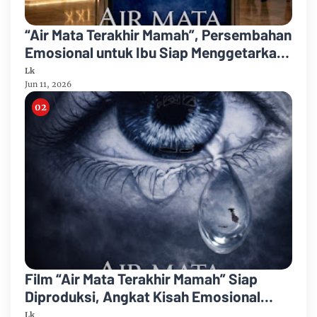
“Air Mata Terakhir Mamah”, Persembahan
Emosional untuk Ibu Siap Menggetarkan
Layar Lebar
Lk
Jun 11, 2026
Film “Air Mata Terakhir Mamah” Siap
Diproduksi, Angkat Kisah Emosional
Tentang Sosok Ibu
Lk