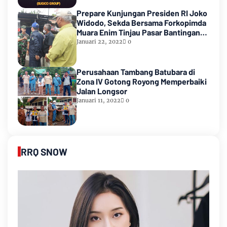
Prepare Kunjungan Presiden RI Joko
Widodo, Sekda Bersama Forkopimda
Muara Enim Tinjau Pasar Bantingan
Tanjung Enim
Januari 22, 2022
0
Perusahaan Tambang Batubara di
Zona IV Gotong Royong Memperbaiki
Jalan Longsor
Januari 11, 2022
0
RRQ SNOW