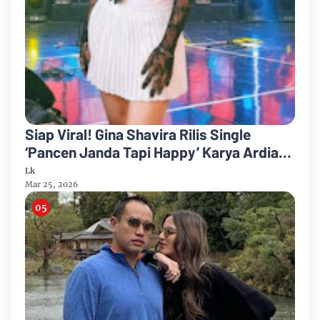
Siap Viral! Gina Shavira Rilis Single
‘Pancen Janda Tapi Happy’ Karya Ardian
S Perkas
Lk
Mar 25, 2026