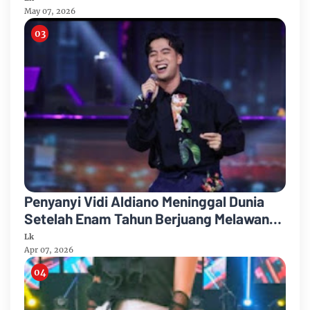
May 07, 2026
Penyanyi Vidi Aldiano Meninggal Dunia
Setelah Enam Tahun Berjuang Melawan
Kanker
Lk
Apr 07, 2026