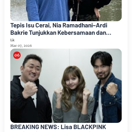
Tepis Isu Cerai, Nia Ramadhani–Ardi
Bakrie Tunjukkan Kebersamaan dan
Minta Hoaks Dihentikan
Lk
Mar 07, 2026
BREAKING NEWS: Lisa BLACKPINK