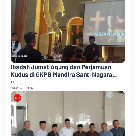
Ibadah Jumat Agung dan Perjamuan
Kudus di GKPB Mandira Santi Negara
Berlangsung Khidmat
Lk
May 03, 2026