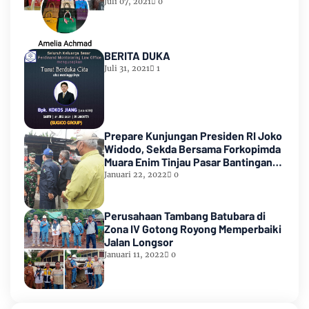
Juli 07, 2021
0
BERITA DUKA
Juli 31, 2021
1
Prepare Kunjungan Presiden RI Joko
Widodo, Sekda Bersama Forkopimda
Muara Enim Tinjau Pasar Bantingan
Tanjung Enim
Januari 22, 2022
0
Perusahaan Tambang Batubara di
Zona IV Gotong Royong Memperbaiki
Jalan Longsor
Januari 11, 2022
0