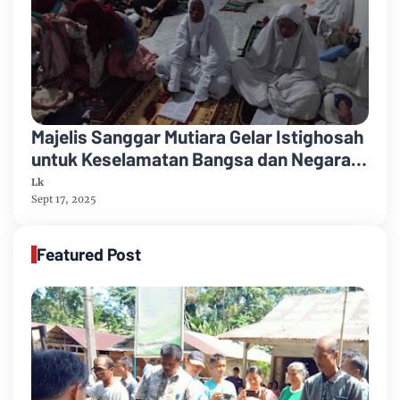
Majelis Sanggar Mutiara Gelar Istighosah
untuk Keselamatan Bangsa dan Negara
RI
Lk
Sept 17, 2025
Featured Post