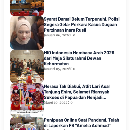
Syarat Damai Belum Terpenuhi, Polisi
Segera Gelar Perkara Kasus Dugaan
Perzinaan Inara Rusli
Januari 06, 2026
0
MIO Indonesia Membaca Arah 2026
dari Meja Silaturahmi Dewan
Kehormatan
Januari 05, 2026
0
Merasa Tak Diakui, Atlit Lari Asal
Tanjung Enim, Selamet Riansyah
Sukses di Papua dan Menjadi
Miliarder
Maret 10, 2022
0
Penipuan Online Saat Pandemi, Telah
di Laporkan FB "Amelia Achmad"