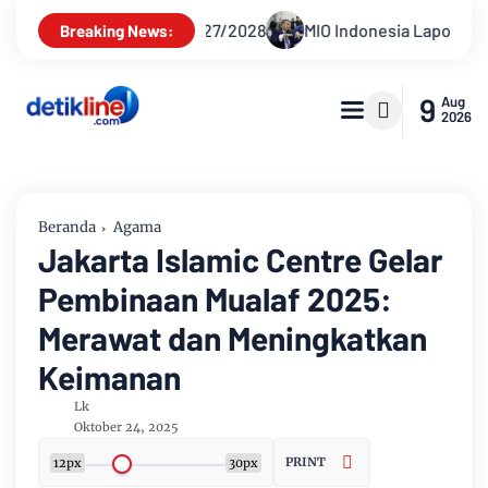
MIO Indonesia Laporkan Hotman Paris ke Polda Metro Jaya 
Breaking News:
9
Aug
2026
Beranda
Agama
Jakarta Islamic Centre Gelar
Pembinaan Mualaf 2025:
Merawat dan Meningkatkan
Keimanan
Lk
Oktober 24, 2025
PRINT
12px
30px