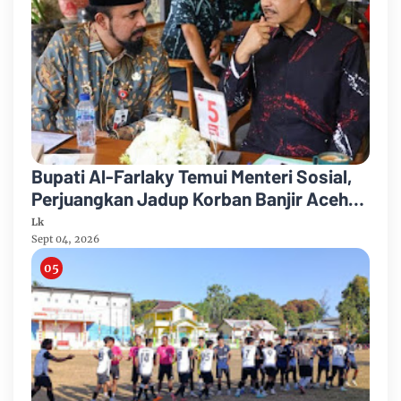
Bupati Al-Farlaky Temui Menteri Sosial,
Perjuangkan Jadup Korban Banjir Aceh
Timur
Lk
Sept 04, 2026