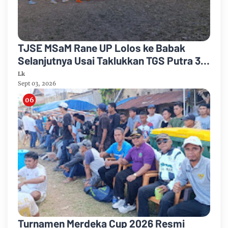
TJSE MSaM Rane UP Lolos ke Babak
Selanjutnya Usai Taklukkan TGS Putra 3-
2 di Merdeka CUP 2026
Lk
Sept 03, 2026
Turnamen Merdeka Cup 2026 Resmi