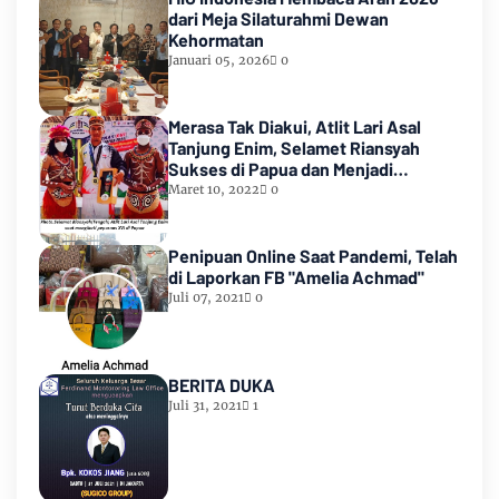
dari Meja Silaturahmi Dewan
Kehormatan
Januari 05, 2026
0
Merasa Tak Diakui, Atlit Lari Asal
Tanjung Enim, Selamet Riansyah
Sukses di Papua dan Menjadi
Miliarder
Maret 10, 2022
0
Penipuan Online Saat Pandemi, Telah
di Laporkan FB "Amelia Achmad"
Juli 07, 2021
0
BERITA DUKA
Juli 31, 2021
1