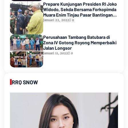
Prepare Kunjungan Presiden RI Joko
Widodo, Sekda Bersama Forkopimda
Muara Enim Tinjau Pasar Bantingan
Tanjung Enim
Januari 22, 2022
0
Perusahaan Tambang Batubara di
Zona IV Gotong Royong Memperbaiki
Jalan Longsor
Januari 11, 2022
0
RRQ SNOW