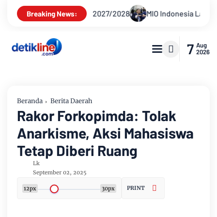
7/2028
MIO Indonesia Laporkan Hotman Paris ke Polda Metr
Breaking News:
7
Aug
2026
Beranda
Berita Daerah
Rakor Forkopimda: Tolak
Anarkisme, Aksi Mahasiswa
Tetap Diberi Ruang
Lk
September 02, 2025
PRINT
12px
30px