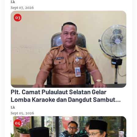
untuk Masyarakat Umum
Lk
Sept 07, 2026
Plt. Camat Pulaulaut Selatan Gelar
Lomba Karaoke dan Dangdut Sambut
HUT ke-81 Proklamasi RI
Lk
Sept 05, 2026