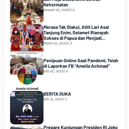
Kehormatan
Januari 05, 2026
0
Merasa Tak Diakui, Atlit Lari Asal
Tanjung Enim, Selamet Riansyah
Sukses di Papua dan Menjadi
Miliarder
Maret 10, 2022
0
Penipuan Online Saat Pandemi, Telah
di Laporkan FB "Amelia Achmad"
Juli 07, 2021
0
BERITA DUKA
Juli 31, 2021
1
Prepare Kunjungan Presiden RI Joko