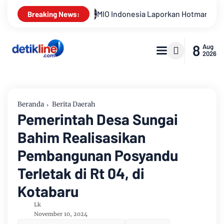
ndonesia Laporkan Hotman Paris ke Polda Metro Jaya Terkait Du
Breaking News:
8
Aug
2026
Beranda
Berita Daerah
Pemerintah Desa Sungai
Bahim Realisasikan
Pembangunan Posyandu
Terletak di Rt 04, di
Kotabaru
Lk
November 10, 2024