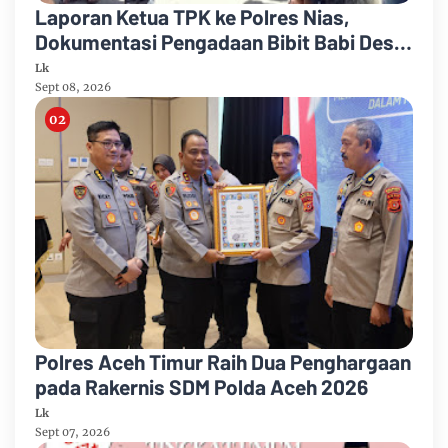
Laporan Ketua TPK ke Polres Nias,
Dokumentasi Pengadaan Bibit Babi Desa
Ononazara Jadi Sorotan
Lk
Sept 08, 2026
Polres Aceh Timur Raih Dua Penghargaan
pada Rakernis SDM Polda Aceh 2026
Lk
Sept 07, 2026