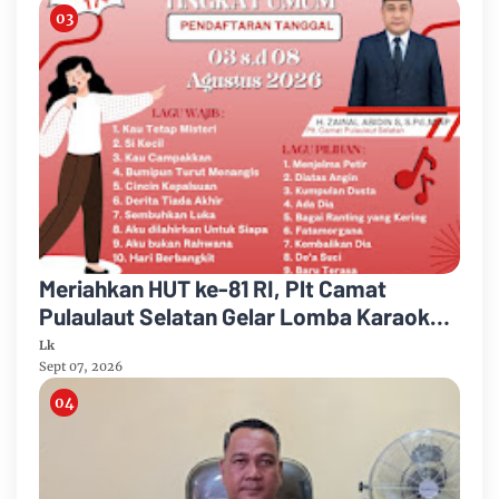
Meriahkan HUT ke-81 RI, Plt Camat
Pulaulaut Selatan Gelar Lomba Karaoke
untuk Masyarakat Umum
Lk
Sept 07, 2026