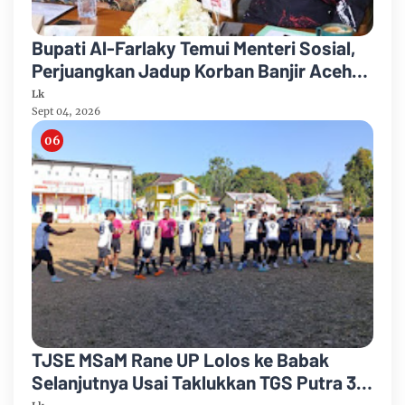
Bupati Al-Farlaky Temui Menteri Sosial,
Perjuangkan Jadup Korban Banjir Aceh
Timur
Lk
Sept 04, 2026
TJSE MSaM Rane UP Lolos ke Babak
Selanjutnya Usai Taklukkan TGS Putra 3-
2 di Merdeka CUP 2026