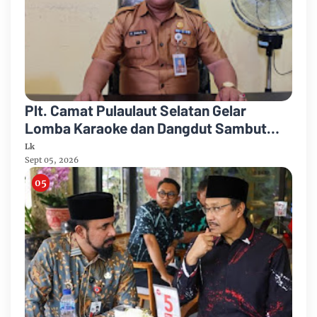
Plt. Camat Pulaulaut Selatan Gelar
Lomba Karaoke dan Dangdut Sambut
HUT ke-81 Proklamasi RI
Lk
Sept 05, 2026