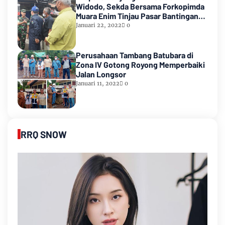
Widodo, Sekda Bersama Forkopimda
Muara Enim Tinjau Pasar Bantingan
Tanjung Enim
Januari 22, 2022
0
Perusahaan Tambang Batubara di
Zona IV Gotong Royong Memperbaiki
Jalan Longsor
Januari 11, 2022
0
RRQ SNOW