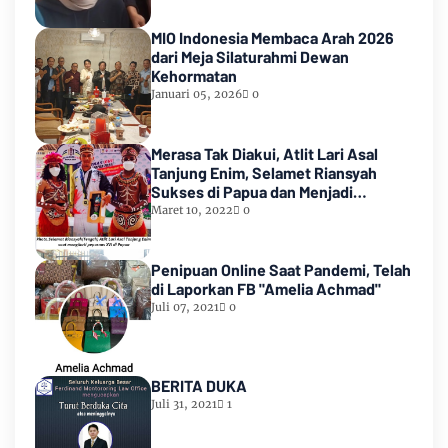
MIO Indonesia Membaca Arah 2026
dari Meja Silaturahmi Dewan
Kehormatan
Januari 05, 2026
0
Merasa Tak Diakui, Atlit Lari Asal
Tanjung Enim, Selamet Riansyah
Sukses di Papua dan Menjadi
Miliarder
Maret 10, 2022
0
Penipuan Online Saat Pandemi, Telah
di Laporkan FB "Amelia Achmad"
Juli 07, 2021
0
BERITA DUKA
Juli 31, 2021
1