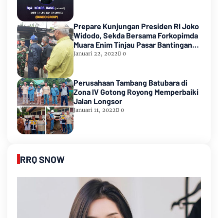
Prepare Kunjungan Presiden RI Joko
Widodo, Sekda Bersama Forkopimda
Muara Enim Tinjau Pasar Bantingan
Tanjung Enim
Januari 22, 2022
0
Perusahaan Tambang Batubara di
Zona IV Gotong Royong Memperbaiki
Jalan Longsor
Januari 11, 2022
0
RRQ SNOW