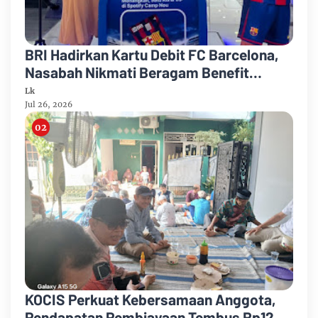
BRI Hadirkan Kartu Debit FC Barcelona,
Nasabah Nikmati Beragam Benefit
Eksklusif
Lk
Jul 26, 2026
KOCIS Perkuat Kebersamaan Anggota,
Pendapatan Pembiayaan Tembus Rp12,7