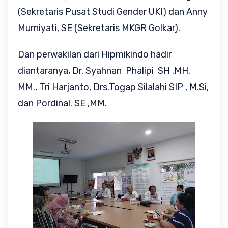
(Sekretaris Pusat Studi Gender UKI) dan Anny
Murniyati, SE (Sekretaris MKGR Golkar).
Dan perwakilan dari Hipmikindo hadir
diantaranya, Dr. Syahnan Phalipi SH .MH.
MM.,
Tri Harjanto, D
rs.Togap Silalahi SIP , M.Si,
dan P
ordinal. SE ,MM.