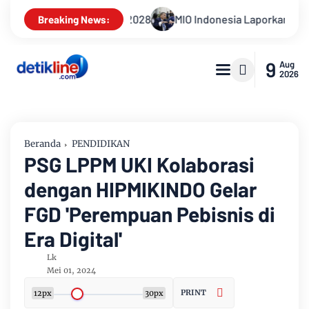
MIO Indonesia Laporkan Hotman Paris ke Polda Metro Jaya Ter
Breaking News:
9
Aug
2026
Beranda
PENDIDIKAN
PSG LPPM UKI Kolaborasi
dengan HIPMIKINDO Gelar
FGD 'Perempuan Pebisnis di
Era Digital'
Lk
Mei 01, 2024
PRINT
12px
30px