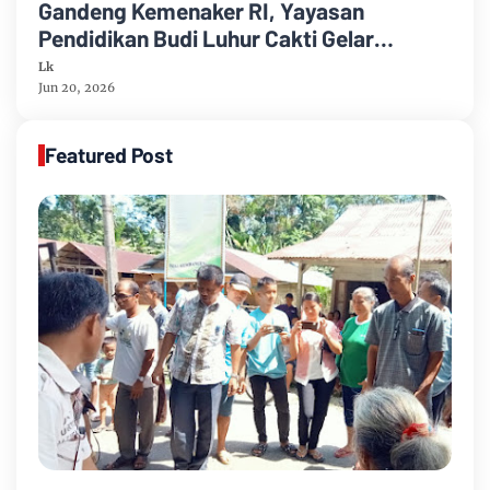
Gandeng Kemenaker RI, Yayasan
Pendidikan Budi Luhur Cakti Gelar
Pelatihan Barista untuk WBP Lapas
Lk
Perempuan Kelas IIA Bandung
Jun 20, 2026
Featured Post