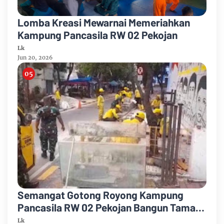
Lomba Kreasi Mewarnai Memeriahkan
Kampung Pancasila RW 02 Pekojan
Lk
Jun 20, 2026
Semangat Gotong Royong Kampung
Pancasila RW 02 Pekojan Bangun Taman
Warga Bersama TNI dan ASN
Lk