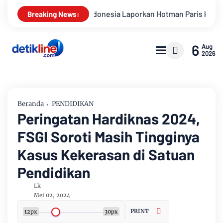
onesia Laporkan Hotman Paris ke Polda Metro Jaya Terkait Duga
Breaking News:
6
Aug
2026
Beranda
PENDIDIKAN
Peringatan Hardiknas 2024,
FSGI Soroti Masih Tingginya
Kasus Kekerasan di Satuan
Pendidikan
Lk
Mei 02, 2024
PRINT
12px
30px