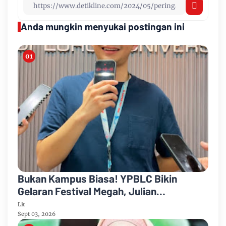
Anda mungkin menyukai postingan ini
Bukan Kampus Biasa! YPBLC Bikin
Gelaran Festival Megah, Julian
Bongsoikrama Sebut Siap Jadi Kampus
Lk
'Paling Gen Z'
Sept 03, 2026