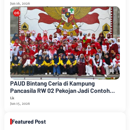
Jun 16, 2026
PAUD Bintang Ceria di Kampung
Pancasila RW 02 Pekojan Jadi Contoh
Keberagaman dan Toleransi Sejak Dini
Lk
Jun 15, 2026
Featured Post