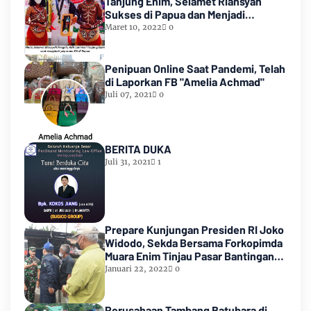
Tanjung Enim, Selamet Riansyah
Sukses di Papua dan Menjadi
Miliarder
Maret 10, 2022
0
Penipuan Online Saat Pandemi, Telah
di Laporkan FB "Amelia Achmad"
Juli 07, 2021
0
BERITA DUKA
Juli 31, 2021
1
Prepare Kunjungan Presiden RI Joko
Widodo, Sekda Bersama Forkopimda
Muara Enim Tinjau Pasar Bantingan
Tanjung Enim
Januari 22, 2022
0
Perusahaan Tambang Batubara di