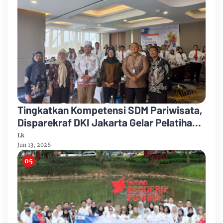
Tingkatkan Kompetensi SDM Pariwisata,
Disparekraf DKI Jakarta Gelar Pelatihan
Pramuwisata Madya 2026
Lk
Jun 13, 2026