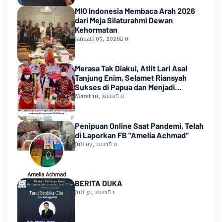
MIO Indonesia Membaca Arah 2026
dari Meja Silaturahmi Dewan
Kehormatan
Januari 05, 2026
0
Merasa Tak Diakui, Atlit Lari Asal
Tanjung Enim, Selamet Riansyah
Sukses di Papua dan Menjadi
Miliarder
Maret 10, 2022
0
Penipuan Online Saat Pandemi, Telah
di Laporkan FB "Amelia Achmad"
Juli 07, 2021
0
BERITA DUKA
Juli 31, 2021
1