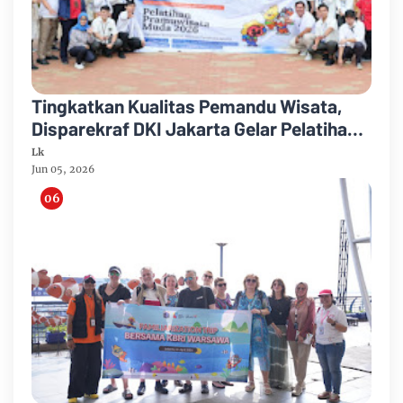
Tingkatkan Kualitas Pemandu Wisata,
Disparekraf DKI Jakarta Gelar Pelatihan
dan Sertifikasi Pramuwisata Muda 2026
Lk
Jun 05, 2026