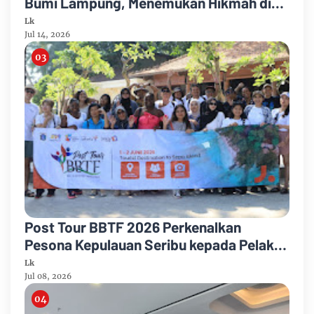
Bumi Lampung, Menemukan Hikmah di
Setiap Langkah
Lk
Jul 14, 2026
Post Tour BBTF 2026 Perkenalkan
Pesona Kepulauan Seribu kepada Pelaku
Industri Pariwisata Dunia
Lk
Jul 08, 2026