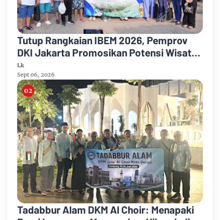
Tutup Rangkaian IBEM 2026, Pemprov
DKI Jakarta Promosikan Potensi Wisata
Bahari dan Sejarah di Kepulauan Seribu
Lk
Sept 06, 2026
Tadabbur Alam DKM Al Choir: Menapaki