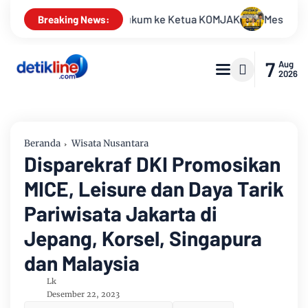
Ketua KOMJAK
Meski Permohonan Perkara Nomor 195/PUU-XXI
Breaking News:
7
Aug
2026
Beranda
Wisata Nusantara
Disparekraf DKI Promosikan
MICE, Leisure dan Daya Tarik
Pariwisata Jakarta di
Jepang, Korsel, Singapura
dan Malaysia
Lk
Desember 22, 2023