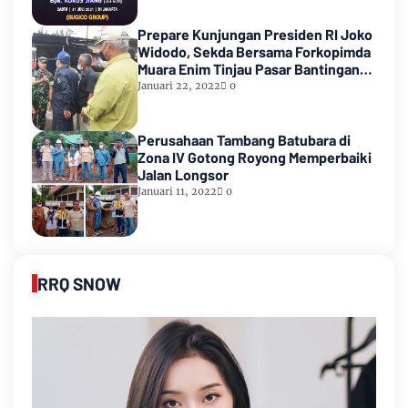
Prepare Kunjungan Presiden RI Joko
Widodo, Sekda Bersama Forkopimda
Muara Enim Tinjau Pasar Bantingan
Tanjung Enim
Januari 22, 2022
0
Perusahaan Tambang Batubara di
Zona IV Gotong Royong Memperbaiki
Jalan Longsor
Januari 11, 2022
0
RRQ SNOW