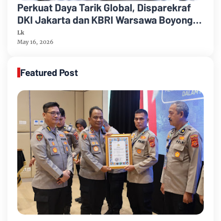
Perkuat Daya Tarik Global, Disparekraf
DKI Jakarta dan KBRI Warsawa Boyong
Delegasi Pariwisata Polandia ke
Lk
Kepulauan Seribu
May 16, 2026
Featured Post