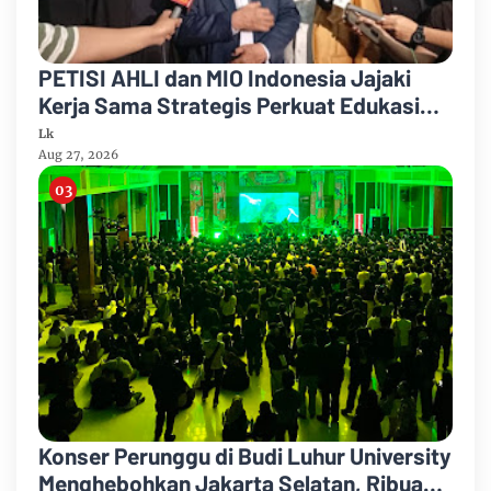
PETISI AHLI dan MIO Indonesia Jajaki
Kerja Sama Strategis Perkuat Edukasi
Hukum bagi Masyarakat
Lk
Aug 27, 2026
Konser Perunggu di Budi Luhur University
Menghebohkan Jakarta Selatan, Ribuan