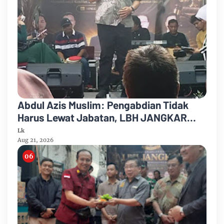
Abdul Azis Muslim: Pengabdian Tidak
Harus Lewat Jabatan, LBH JANGKAR
Jadi Jalan Mengabdi untuk Masyarakat
Lk
Aug 21, 2026