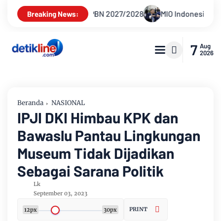
027/2028
MIO Indonesia Laporkan Hotman Paris ke Polda Met
Breaking News:
7
Aug
2026
Beranda
NASIONAL
IPJI DKI Himbau KPK dan
Bawaslu Pantau Lingkungan
Museum Tidak Dijadikan
Sebagai Sarana Politik
Lk
September 03, 2023
PRINT
12px
30px