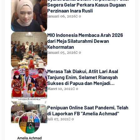
Segera Gelar Perkara Kasus Dugaan
Perzinaan Inara Rusli
Januari 06, 2026
0
MIO Indonesia Membaca Arah 2026
dari Meja Silaturahmi Dewan
Kehormatan
Januari 05, 2026
0
Merasa Tak Diakui, Atlit Lari Asal
Tanjung Enim, Selamet Riansyah
Sukses di Papua dan Menjadi
Miliarder
Maret 10, 2022
0
Penipuan Online Saat Pandemi, Telah
di Laporkan FB "Amelia Achmad"
Juli 07, 2021
0