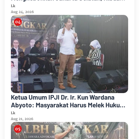
Penonton Larut dalam Euforia!
Lk
Aug 24, 2026
Ketua Umum IPJI Dr. Ir. Kun Wardana
Abyoto: Masyarakat Harus Melek Hukum
dan Melek Teknologi di Era AI
Lk
Aug 21, 2026