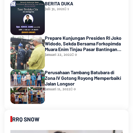
BERITA DUKA
Juli 31, 2021
1
Prepare Kunjungan Presiden RI Joko
Widodo, Sekda Bersama Forkopimda
Muara Enim Tinjau Pasar Bantingan
Tanjung Enim
Januari 22, 2022
0
Perusahaan Tambang Batubara di
Zona IV Gotong Royong Memperbaiki
Jalan Longsor
Januari 11, 2022
0
RRQ SNOW