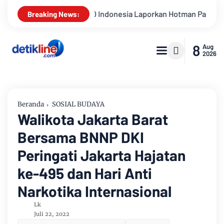
ia Laporkan Hotman Paris ke Polda Metro Jaya Terkait Dugaan P
Breaking News:
8
Aug
2026
Beranda
SOSIAL BUDAYA
Walikota Jakarta Barat
Bersama BNNP DKI
Peringati Jakarta Hajatan
ke-495 dan Hari Anti
Narkotika Internasional
Lk
Juli 22, 2022