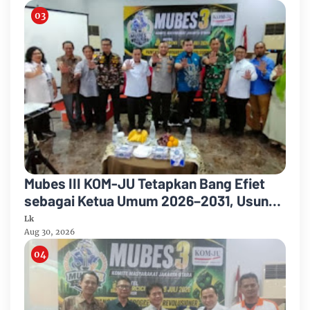
Mubes III KOM-JU Tetapkan Bang Efiet
sebagai Ketua Umum 2026–2031, Usung
Semangat Persatuan dan Pengabdian
Lk
Aug 30, 2026