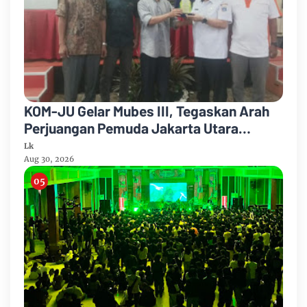
KOM-JU Gelar Mubes III, Tegaskan Arah
Perjuangan Pemuda Jakarta Utara
Berbasis Pancasila
Lk
Aug 30, 2026