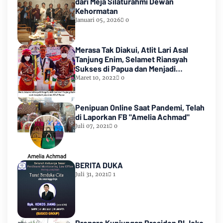
dari Meja Silaturahmi Dewan
Kehormatan
Januari 05, 2026
0
Merasa Tak Diakui, Atlit Lari Asal
Tanjung Enim, Selamet Riansyah
Sukses di Papua dan Menjadi
Miliarder
Maret 10, 2022
0
Penipuan Online Saat Pandemi, Telah
di Laporkan FB "Amelia Achmad"
Juli 07, 2021
0
BERITA DUKA
Juli 31, 2021
1
Prepare Kunjungan Presiden RI Joko