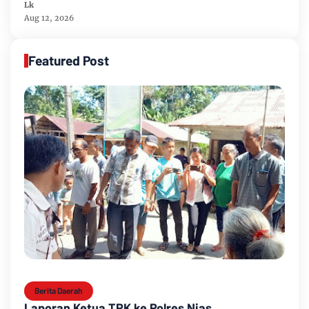
Komunikasi dan Bela Negara
Lk
Aug 12, 2026
Featured Post
Berita Daerah
Laporan Ketua TPK ke Polres Nias,