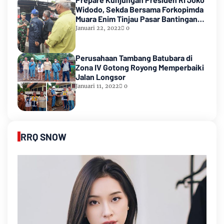
Widodo, Sekda Bersama Forkopimda
Muara Enim Tinjau Pasar Bantingan
Tanjung Enim
Januari 22, 2022
0
Perusahaan Tambang Batubara di
Zona IV Gotong Royong Memperbaiki
Jalan Longsor
Januari 11, 2022
0
RRQ SNOW