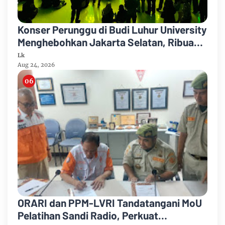
Konser Perunggu di Budi Luhur University
Menghebohkan Jakarta Selatan, Ribuan
Penonton Larut dalam Euforia!
Lk
Aug 24, 2026
ORARI dan PPM-LVRI Tandatangani MoU
Pelatihan Sandi Radio, Perkuat