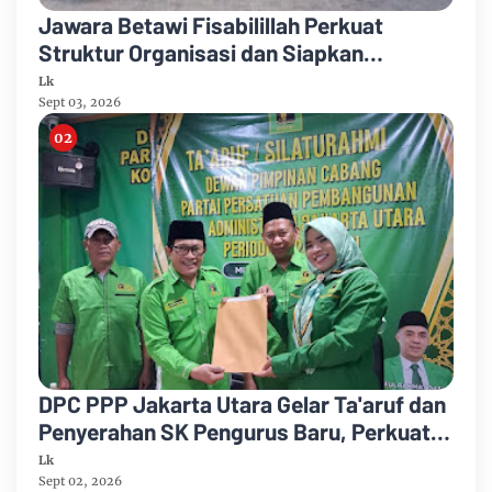
Jawara Betawi Fisabilillah Perkuat
Struktur Organisasi dan Siapkan
Legalitas Badan Hukum
Lk
Sept 03, 2026
DPC PPP Jakarta Utara Gelar Ta'aruf dan
Penyerahan SK Pengurus Baru, Perkuat
Konsolidasi Jelang Musancab 2026
Lk
Sept 02, 2026