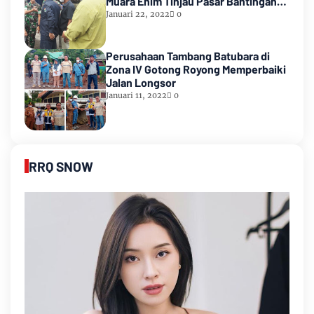
Muara Enim Tinjau Pasar Bantingan
Tanjung Enim
Januari 22, 2022
0
Perusahaan Tambang Batubara di
Zona IV Gotong Royong Memperbaiki
Jalan Longsor
Januari 11, 2022
0
RRQ SNOW