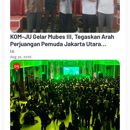
KOM-JU Gelar Mubes III, Tegaskan Arah
Perjuangan Pemuda Jakarta Utara
Berbasis Pancasila
Lk
Aug 30, 2026