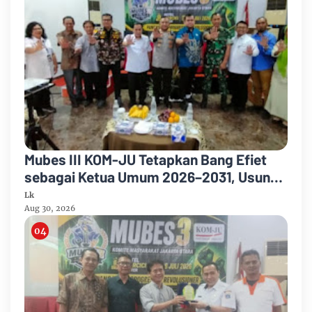
Mubes III KOM-JU Tetapkan Bang Efiet
sebagai Ketua Umum 2026–2031, Usung
Semangat Persatuan dan Pengabdian
Lk
Aug 30, 2026