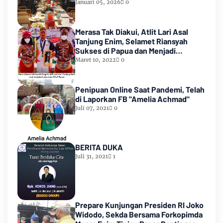
Januari 05, 2026
0
Merasa Tak Diakui, Atlit Lari Asal
Tanjung Enim, Selamet Riansyah
Sukses di Papua dan Menjadi
Miliarder
Maret 10, 2022
0
Penipuan Online Saat Pandemi, Telah
di Laporkan FB "Amelia Achmad"
Juli 07, 2021
0
BERITA DUKA
Juli 31, 2021
1
Prepare Kunjungan Presiden RI Joko
Widodo, Sekda Bersama Forkopimda