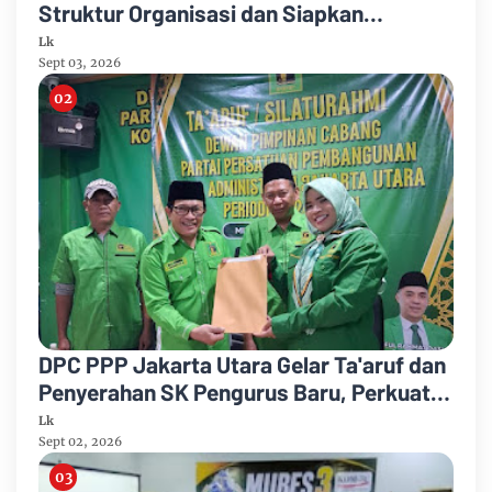
Struktur Organisasi dan Siapkan
Legalitas Badan Hukum
Lk
Sept 03, 2026
DPC PPP Jakarta Utara Gelar Ta'aruf dan
Penyerahan SK Pengurus Baru, Perkuat
Konsolidasi Jelang Musancab 2026
Lk
Sept 02, 2026