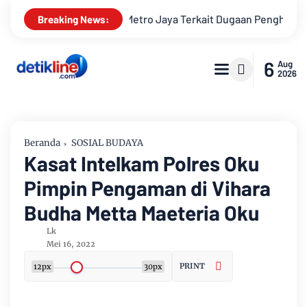
o Jaya Terkait Dugaan Penghinaan Profesi Wartawan
LBH IWA
Breaking News:
6
Aug
2026
Beranda
SOSIAL BUDAYA
Kasat Intelkam Polres Oku
Pimpin Pengaman di Vihara
Budha Metta Maeteria Oku
Lk
Mei 16, 2022
PRINT
12px
30px