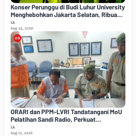
Konser Perunggu di Budi Luhur University
Menghebohkan Jakarta Selatan, Ribuan
Penonton Larut dalam Euforia!
Lk
Aug 24, 2026
ORARI dan PPM-LVRI Tandatangani MoU
Pelatihan Sandi Radio, Perkuat
Komunikasi dan Bela Negara
Lk
Aug 12, 2026