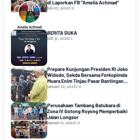
di Laporkan FB "Amelia Achmad"
Juli 07, 2021
0
BERITA DUKA
Juli 31, 2021
1
Prepare Kunjungan Presiden RI Joko
Widodo, Sekda Bersama Forkopimda
Muara Enim Tinjau Pasar Bantingan
Tanjung Enim
Januari 22, 2022
0
Perusahaan Tambang Batubara di
Zona IV Gotong Royong Memperbaiki
Jalan Longsor
Januari 11, 2022
0