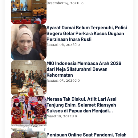
Desember 14, 2021
0
Syarat Damai Belum Terpenuhi, Polisi
Segera Gelar Perkara Kasus Dugaan
Perzinaan Inara Rusli
Januari 06, 2026
0
MIO Indonesia Membaca Arah 2026
dari Meja Silaturahmi Dewan
Kehormatan
Januari 05, 2026
0
Merasa Tak Diakui, Atlit Lari Asal
Tanjung Enim, Selamet Riansyah
Sukses di Papua dan Menjadi
Miliarder
Maret 10, 2022
0
Penipuan Online Saat Pandemi, Telah