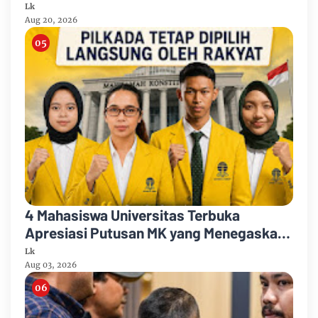
Jampidsus Tidak Memerlukan Izin
Lk
Presiden
Aug 20, 2026
4 Mahasiswa Universitas Terbuka
Apresiasi Putusan MK yang Menegaskan
Pilkada Tetap Dipilih Langsung oleh
Lk
Rakyat
Aug 03, 2026