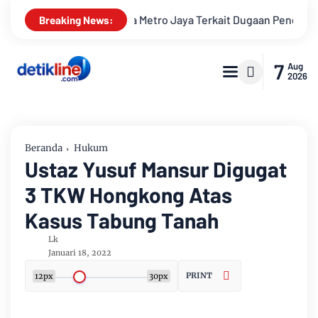
tro Jaya Terkait Dugaan Penghinaan Profesi Wartawan
LBH 
Breaking News:
7
Aug
2026
Beranda
Hukum
Ustaz Yusuf Mansur Digugat
3 TKW Hongkong Atas
Kasus Tabung Tanah
Lk
Januari 18, 2022
PRINT
12px
30px