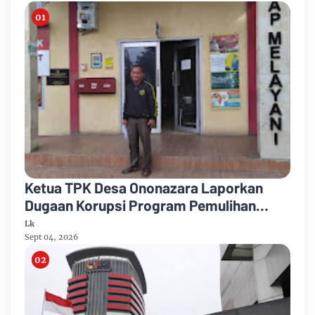
Ketua TPK Desa Ononazara Laporkan
Dugaan Korupsi Program Pemulihan
Ekonomi TA 2024 ke Polres Nias
Lk
Sept 04, 2026