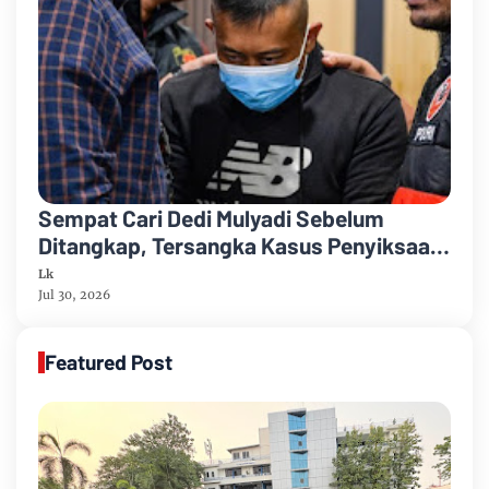
Sempat Cari Dedi Mulyadi Sebelum
Ditangkap, Tersangka Kasus Penyiksaan
di Bandung Mengaku Siap Dipenjara
Lk
Jul 30, 2026
Featured Post