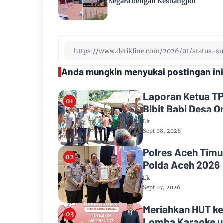
Negara dengan Kesbangpol
Anda mungkin menyukai postingan ini
Laporan Ketua TP
Bibit Babi Desa 
Lk
Sept 08, 2026
Polres Aceh Timu
Polda Aceh 2026
Lk
Sept 07, 2026
Meriahkan HUT ke-
Lomba Karaoke u