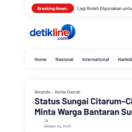
an Tak Lagi Boleh Digunakan untuk Program MBG Mulai APBN 20
Breaking News:
Home
Nasional
International
Narko
Beranda
Berita Daerah
Status Sungai Citarum–
Minta Warga Bantaran S
Lk
Januari 24, 2026