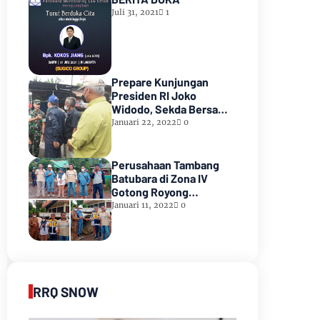
Juli 31, 2021
1
Prepare Kunjungan
Presiden RI Joko
Widodo, Sekda Bersama
Forkopimda Muara Enim
Januari 22, 2022
0
Tinjau Pasar Bantingan
Tanjung Enim
Perusahaan Tambang
Batubara di Zona IV
Gotong Royong
Memperbaiki Jalan
Januari 11, 2022
0
Longsor
RRQ SNOW