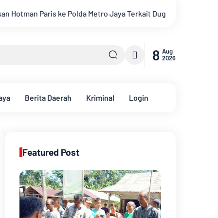
ro Jaya Terkait Dugaan Penghinaan Profesi Wartawan
LBH IW
8
Aug
2026
aya
Berita Daerah
Kriminal
Login
Featured Post