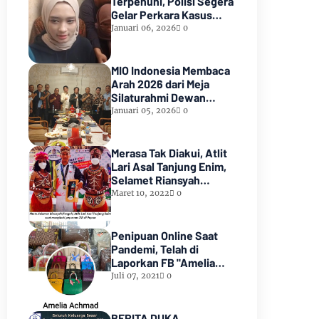
Terpenuhi, Polisi Segera
Gelar Perkara Kasus
Dugaan Perzinaan Inara
Januari 06, 2026
0
Rusli
MIO Indonesia Membaca
Arah 2026 dari Meja
Silaturahmi Dewan
Kehormatan
Januari 05, 2026
0
Merasa Tak Diakui, Atlit
Lari Asal Tanjung Enim,
Selamet Riansyah
Sukses di Papua dan
Maret 10, 2022
0
Menjadi Miliarder
Penipuan Online Saat
Pandemi, Telah di
Laporkan FB "Amelia
Achmad"
Juli 07, 2021
0
BERITA DUKA