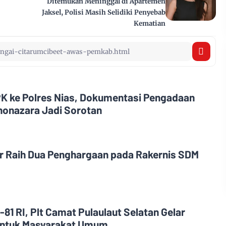
Ditemukan Meninggal di Apartemen
Jaksel, Polisi Masih Selidiki Penyebab
Kematian
K ke Polres Nias, Dokumentasi Pengadaan
Ononazara Jadi Sorotan
r Raih Dua Penghargaan pada Rakernis SDM
81 RI, Plt Camat Pulaulaut Selatan Gelar
ntuk Masyarakat Umum