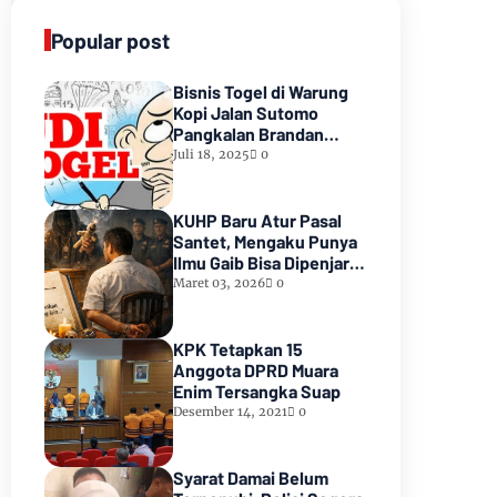
Popular post
Bisnis Togel di Warung
Kopi Jalan Sutomo
Pangkalan Brandan
Diduga Kebal Hukum
Juli 18, 2025
0
KUHP Baru Atur Pasal
Santet, Mengaku Punya
Ilmu Gaib Bisa Dipenjara
1,5 Tahun
Maret 03, 2026
0
KPK Tetapkan 15
Anggota DPRD Muara
Enim Tersangka Suap
Desember 14, 2021
0
Syarat Damai Belum