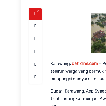
0
Karawang,
detikline.com
– P
seluruh warga yang bermukim
mengungsi menyusul meluapn
Bupati Karawang, Aep Syaep
telah meningkat menjadi Awas