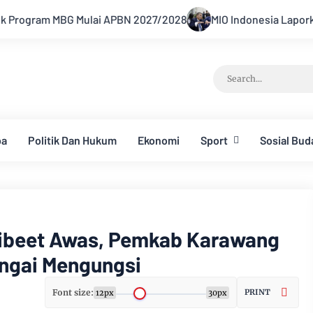
27/2028
MIO Indonesia Laporkan Hotman Paris ke Polda Met
ba
Politik Dan Hukum
Ekonomi
Sport
Sosial Bud
Cibeet Awas, Pemkab Karawang
ungai Mengungsi
Font size:
PRINT
12px
30px