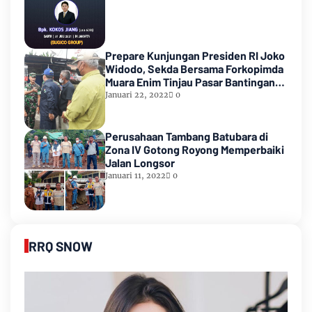
Prepare Kunjungan Presiden RI Joko
Widodo, Sekda Bersama Forkopimda
Muara Enim Tinjau Pasar Bantingan
Tanjung Enim
Januari 22, 2022
0
Perusahaan Tambang Batubara di
Zona IV Gotong Royong Memperbaiki
Jalan Longsor
Januari 11, 2022
0
RRQ SNOW