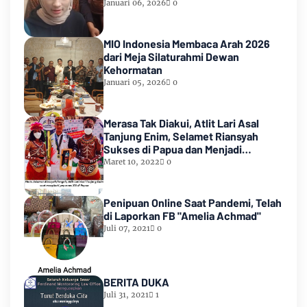
Januari 06, 2026
0
MIO Indonesia Membaca Arah 2026
dari Meja Silaturahmi Dewan
Kehormatan
Januari 05, 2026
0
Merasa Tak Diakui, Atlit Lari Asal
Tanjung Enim, Selamet Riansyah
Sukses di Papua dan Menjadi
Miliarder
Maret 10, 2022
0
Penipuan Online Saat Pandemi, Telah
di Laporkan FB "Amelia Achmad"
Juli 07, 2021
0
BERITA DUKA
Juli 31, 2021
1