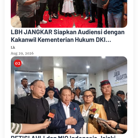
LBH JANGKAR Siapkan Audiensi dengan
Kakanwil Kementerian Hukum DKI
Jakarta
Lk
Aug 29, 2026
PETISI AHLI dan MIO Indonesia Jajaki