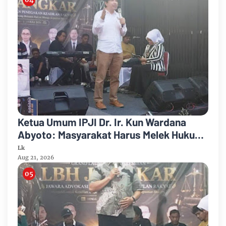
Ketua Umum IPJI Dr. Ir. Kun Wardana
Abyoto: Masyarakat Harus Melek Hukum
dan Melek Teknologi di Era AI
Lk
Aug 21, 2026