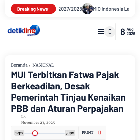
2028
MIO Indonesia Laporkan Hotman Paris ke Polda Metro J
Breaking News:
8
Aug
2026
Beranda
NASIONAL
MUI Terbitkan Fatwa Pajak
Berkeadilan, Desak
Pemerintah Tinjau Kenaikan
PBB dan Aturan Perpajakan
Lk
November 23, 2025
PRINT
12px
30px