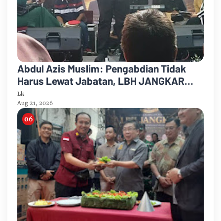
Abdul Azis Muslim: Pengabdian Tidak
Harus Lewat Jabatan, LBH JANGKAR
Jadi Jalan Mengabdi untuk Masyarakat
Lk
Aug 21, 2026