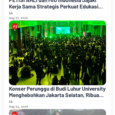
Kerja Sama Strategis Perkuat Edukasi
Hukum bagi Masyarakat
Lk
Aug 27, 2026
Konser Perunggu di Budi Luhur University
Menghebohkan Jakarta Selatan, Ribuan
Penonton Larut dalam Euforia!
Lk
Aug 24, 2026