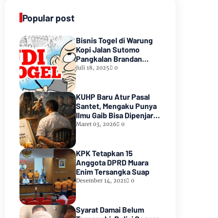
Popular post
Bisnis Togel di Warung
Kopi Jalan Sutomo
Pangkalan Brandan
Diduga Kebal Hukum
Juli 18, 2025
0
KUHP Baru Atur Pasal
Santet, Mengaku Punya
Ilmu Gaib Bisa Dipenjara
1,5 Tahun
Maret 03, 2026
0
KPK Tetapkan 15
Anggota DPRD Muara
Enim Tersangka Suap
Desember 14, 2021
0
Syarat Damai Belum