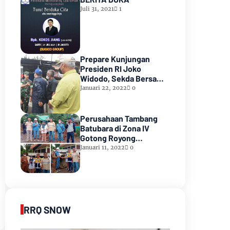
Juli 31, 2021
1
Prepare Kunjungan
Presiden RI Joko
Widodo, Sekda Bersama
Forkopimda Muara Enim
Januari 22, 2022
0
Tinjau Pasar Bantingan
Tanjung Enim
Perusahaan Tambang
Batubara di Zona IV
Gotong Royong
Memperbaiki Jalan
Januari 11, 2022
0
Longsor
RRQ SNOW