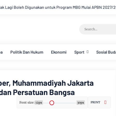
untuk Program MBG Mulai APBN 2027/2028
MIO Indonesia Lap
ba
Politik Dan Hukum
Ekonomi
Sport
Sosial Bud
ber, Muhammadiyah Jakarta
 dan Persatuan Bangsa
Font size:
PRINT
12px
30px