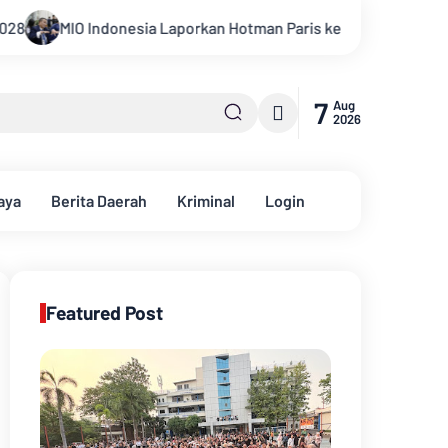
orkan Hotman Paris ke Polda Metro Jaya Terkait Dugaan Penghin
7
Aug
2026
aya
Berita Daerah
Kriminal
Login
Featured Post