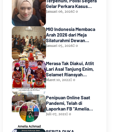
Terpenuhi, Polisi Segera
Gelar Perkara Kasus
Dugaan Perzinaan Inara
Januari 06, 2026
0
Rusli
MIO Indonesia Membaca
Arah 2026 dari Meja
Silaturahmi Dewan
Kehormatan
Januari 05, 2026
0
Merasa Tak Diakui, Atlit
Lari Asal Tanjung Enim,
Selamet Riansyah
Sukses di Papua dan
Maret 10, 2022
0
Menjadi Miliarder
Penipuan Online Saat
Pandemi, Telah di
Laporkan FB "Amelia
Achmad"
Juli 07, 2021
0
BERITA DUKA