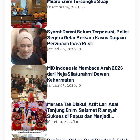
Muara Enim Tersangka Suap
Desember 14, 2021
0
Syarat Damai Belum Terpenuhi, Polisi
Segera Gelar Perkara Kasus Dugaan
Perzinaan Inara Rusli
Januari 06, 2026
0
MIO Indonesia Membaca Arah 2026
dari Meja Silaturahmi Dewan
Kehormatan
Januari 05, 2026
0
Merasa Tak Diakui, Atlit Lari Asal
Tanjung Enim, Selamet Riansyah
Sukses di Papua dan Menjadi
Miliarder
Maret 10, 2022
0