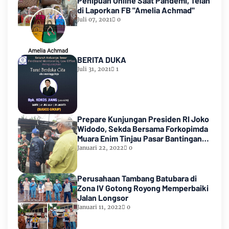
Penipuan Online Saat Pandemi, Telah
di Laporkan FB "Amelia Achmad"
Juli 07, 2021
0
BERITA DUKA
Juli 31, 2021
1
Prepare Kunjungan Presiden RI Joko
Widodo, Sekda Bersama Forkopimda
Muara Enim Tinjau Pasar Bantingan
Tanjung Enim
Januari 22, 2022
0
Perusahaan Tambang Batubara di
Zona IV Gotong Royong Memperbaiki
Jalan Longsor
Januari 11, 2022
0