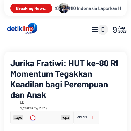
7/2028
MIO Indonesia Laporkan Hotman Paris ke Polda Metro
Breaking News:
9
Aug
2026
Jurika Fratiwi: HUT ke-80 RI
Momentum Tegakkan
Keadilan bagi Perempuan
dan Anak
Lk
Agustus 17, 2025
PRINT
12px
30px