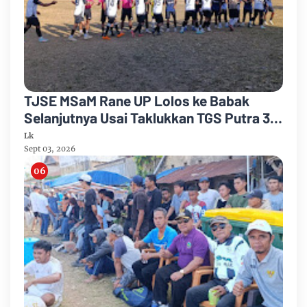
TJSE MSaM Rane UP Lolos ke Babak
Selanjutnya Usai Taklukkan TGS Putra 3-
2 di Merdeka CUP 2026
Lk
Sept 03, 2026