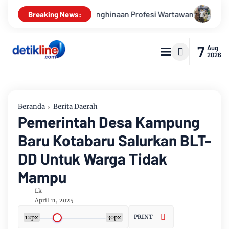
hinaan Profesi Wartawan
LBH IWAPI Serukan Pengawalan Ka
Breaking News:
7
Aug
2026
Beranda
Berita Daerah
Pemerintah Desa Kampung
Baru Kotabaru Salurkan BLT-
DD Untuk Warga Tidak
Mampu
Lk
April 11, 2025
PRINT
12px
30px