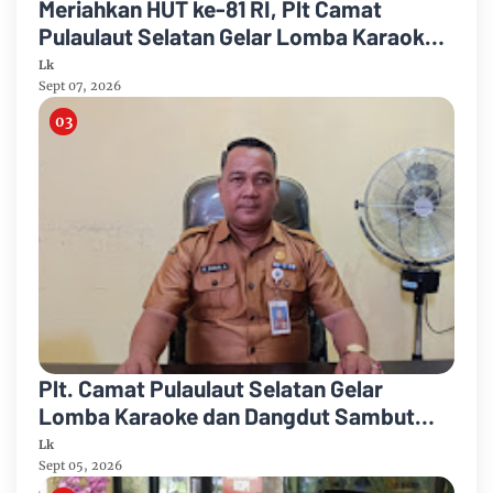
Meriahkan HUT ke-81 RI, Plt Camat
Pulaulaut Selatan Gelar Lomba Karaoke
untuk Masyarakat Umum
Lk
Sept 07, 2026
Plt. Camat Pulaulaut Selatan Gelar
Lomba Karaoke dan Dangdut Sambut
HUT ke-81 Proklamasi RI
Lk
Sept 05, 2026