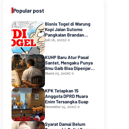
Popular post
Bisnis Togel di Warung
Kopi Jalan Sutomo
Pangkalan Brandan
Diduga Kebal Hukum
Juli 18, 2025
0
KUHP Baru Atur Pasal
Santet, Mengaku Punya
Ilmu Gaib Bisa Dipenjara
1,5 Tahun
Maret 03, 2026
0
KPK Tetapkan 15
Anggota DPRD Muara
Enim Tersangka Suap
Desember 14, 2021
0
Syarat Damai Belum