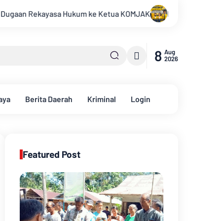
e Ketua KOMJAK
Meski Permohonan Perkara Nomor 195/PUU-XX
8
Aug
2026
aya
Berita Daerah
Kriminal
Login
Featured Post