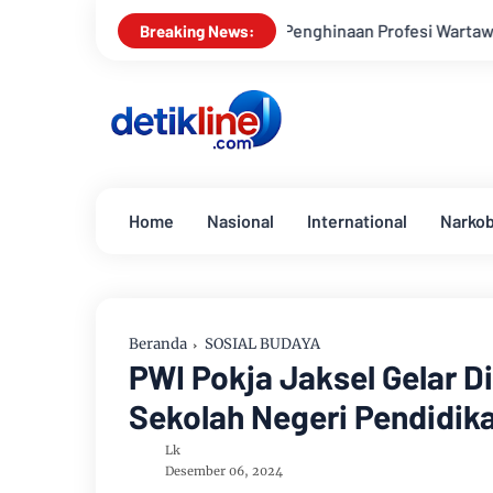
t Dugaan Penghinaan Profesi Wartawan
LBH IWAPI Serukan P
Breaking News:
Home
Nasional
International
Narko
Beranda
SOSIAL BUDAYA
PWI Pokja Jaksel Gelar D
Sekolah Negeri Pendidika
Lk
Desember 06, 2024