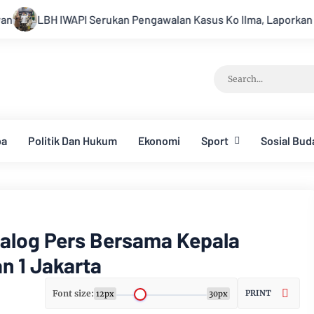
engawalan Kasus Ko Ilma, Laporkan Dugaan Rekayasa Hukum k
ba
Politik Dan Hukum
Ekonomi
Sport
Sosial Bud
ialog Pers Bersama Kepala
n 1 Jakarta
Font size:
PRINT
12px
30px