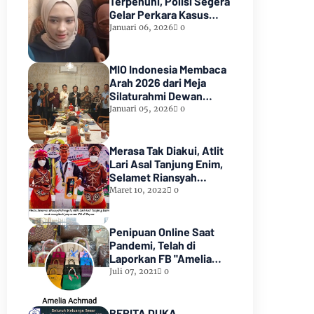
Terpenuhi, Polisi Segera
Gelar Perkara Kasus
Dugaan Perzinaan Inara
Januari 06, 2026
0
Rusli
MIO Indonesia Membaca
Arah 2026 dari Meja
Silaturahmi Dewan
Kehormatan
Januari 05, 2026
0
Merasa Tak Diakui, Atlit
Lari Asal Tanjung Enim,
Selamet Riansyah
Sukses di Papua dan
Maret 10, 2022
0
Menjadi Miliarder
Penipuan Online Saat
Pandemi, Telah di
Laporkan FB "Amelia
Achmad"
Juli 07, 2021
0
BERITA DUKA