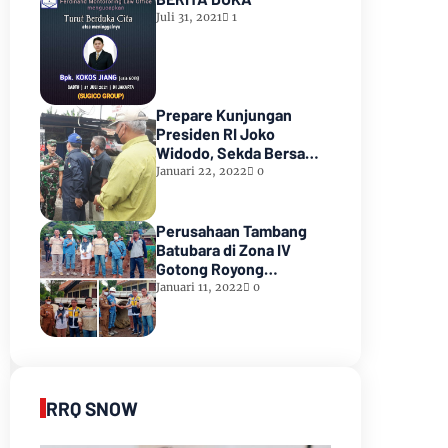
Juli 31, 2021
1
Prepare Kunjungan
Presiden RI Joko
Widodo, Sekda Bersama
Forkopimda Muara Enim
Januari 22, 2022
0
Tinjau Pasar Bantingan
Tanjung Enim
Perusahaan Tambang
Batubara di Zona IV
Gotong Royong
Memperbaiki Jalan
Januari 11, 2022
0
Longsor
RRQ SNOW