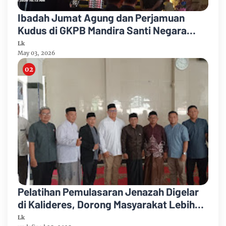
Ibadah Jumat Agung dan Perjamuan
Kudus di GKPB Mandira Santi Negara
Berlangsung Khidmat
Lk
May 03, 2026
Pelatihan Pemulasaran Jenazah Digelar
di Kalideres, Dorong Masyarakat Lebih
Berani dan Mandiri
Lk