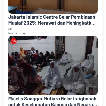
Jakarta Islamic Centre Gelar Pembinaan
Mualaf 2025: Merawat dan Meningkatkan
Keimanan
Lk
Nov 24, 2025
Majelis Sanggar Mutiara Gelar Istighosah
untuk Keselamatan Bangsa dan Negara