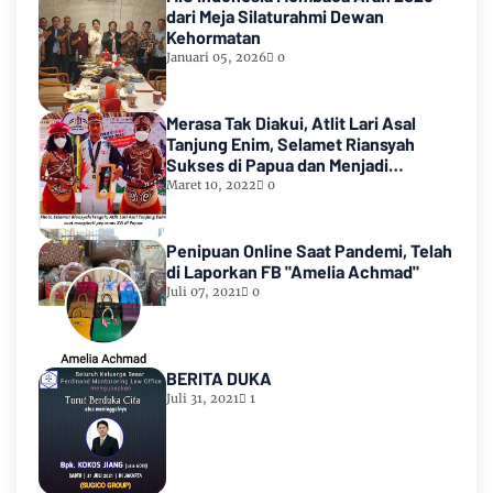
dari Meja Silaturahmi Dewan
Kehormatan
Januari 05, 2026
0
Merasa Tak Diakui, Atlit Lari Asal
Tanjung Enim, Selamet Riansyah
Sukses di Papua dan Menjadi
Miliarder
Maret 10, 2022
0
Penipuan Online Saat Pandemi, Telah
di Laporkan FB "Amelia Achmad"
Juli 07, 2021
0
BERITA DUKA
Juli 31, 2021
1