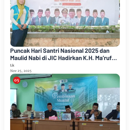
Puncak Hari Santri Nasional 2025 dan
Maulid Nabi di JIC Hadirkan K.H. Ma’ruf
Amin
Lk
Nov 25, 2025