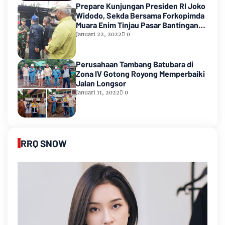
Prepare Kunjungan Presiden RI Joko
Widodo, Sekda Bersama Forkopimda
Muara Enim Tinjau Pasar Bantingan
Tanjung Enim
Januari 22, 2022
0
Perusahaan Tambang Batubara di
Zona IV Gotong Royong Memperbaiki
Jalan Longsor
Januari 11, 2022
0
RRQ SNOW