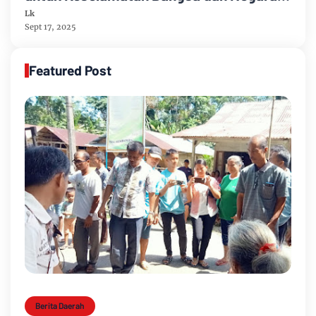
RI
Lk
Sept 17, 2025
Featured Post
Berita Daerah