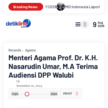
8
MIO Indonesia Laporkan Hotman Paris ke Polda Metro Jay
Breaking News:
9
Aug
2026
Beranda
Agama
Menteri Agama Prof. Dr. K.H.
Nasarudin Umar, M.A Terima
Audiensi DPP Walubi
Lk
November 01, 2024
PRINT
12px
30px