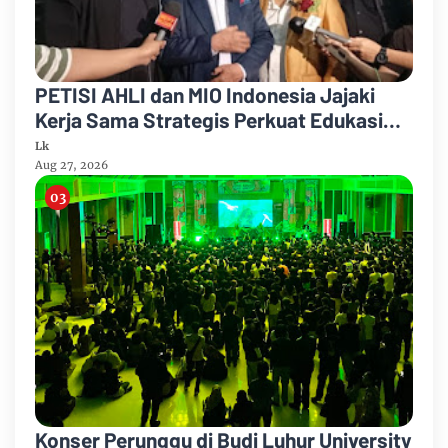
PETISI AHLI dan MIO Indonesia Jajaki
Kerja Sama Strategis Perkuat Edukasi
Hukum bagi Masyarakat
Lk
Aug 27, 2026
Konser Perunggu di Budi Luhur University