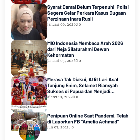
Syarat Damai Belum Terpenuhi, Polisi
Segera Gelar Perkara Kasus Dugaan
Perzinaan Inara Rusli
Januari 06, 2026
0
MIO Indonesia Membaca Arah 2026
dari Meja Silaturahmi Dewan
Kehormatan
Januari 05, 2026
0
Merasa Tak Diakui, Atlit Lari Asal
Tanjung Enim, Selamet Riansyah
Sukses di Papua dan Menjadi
Miliarder
Maret 10, 2022
0
Penipuan Online Saat Pandemi, Telah
di Laporkan FB "Amelia Achmad"
Juli 07, 2021
0