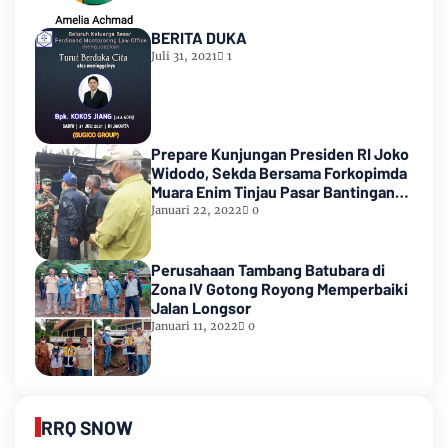
BERITA DUKA
Juli 31, 2021
1
Prepare Kunjungan Presiden RI Joko
Widodo, Sekda Bersama Forkopimda
Muara Enim Tinjau Pasar Bantingan
Tanjung Enim
Januari 22, 2022
0
Perusahaan Tambang Batubara di
Zona IV Gotong Royong Memperbaiki
Jalan Longsor
Januari 11, 2022
0
RRQ SNOW