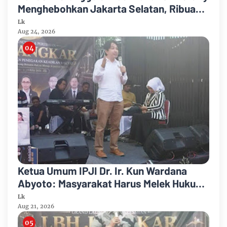
Menghebohkan Jakarta Selatan, Ribuan
Penonton Larut dalam Euforia!
Lk
Aug 24, 2026
Ketua Umum IPJI Dr. Ir. Kun Wardana
Abyoto: Masyarakat Harus Melek Hukum
dan Melek Teknologi di Era AI
Lk
Aug 21, 2026