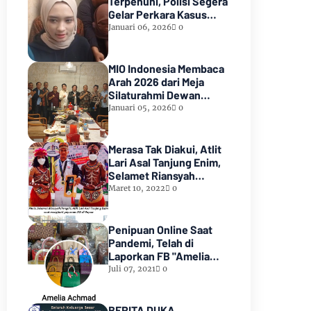
Terpenuhi, Polisi Segera
Gelar Perkara Kasus
Dugaan Perzinaan Inara
Januari 06, 2026
0
Rusli
MIO Indonesia Membaca
Arah 2026 dari Meja
Silaturahmi Dewan
Kehormatan
Januari 05, 2026
0
Merasa Tak Diakui, Atlit
Lari Asal Tanjung Enim,
Selamet Riansyah
Sukses di Papua dan
Maret 10, 2022
0
Menjadi Miliarder
Penipuan Online Saat
Pandemi, Telah di
Laporkan FB "Amelia
Achmad"
Juli 07, 2021
0
BERITA DUKA