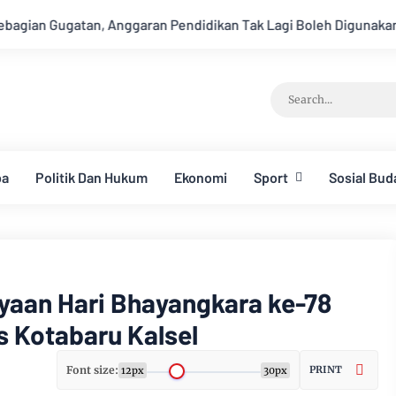
didikan Tak Lagi Boleh Digunakan untuk Program MBG Mulai AP
ba
Politik Dan Hukum
Ekonomi
Sport
Sosial Bud
yaan Hari Bhayangkara ke-78
s Kotabaru Kalsel
Font size:
PRINT
12px
30px