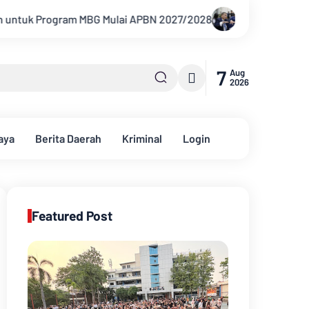
BN 2027/2028
MIO Indonesia Laporkan Hotman Paris ke Pold
7
Aug
2026
aya
Berita Daerah
Kriminal
Login
Featured Post