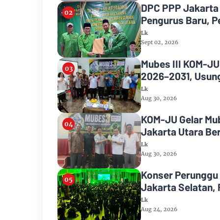
DPC PPP Jakarta 
Pengurus Baru, P
Lk
Sept 02, 2026
Mubes III KOM-JU
2026–2031, Usun
Lk
Aug 30, 2026
KOM-JU Gelar Mub
Jakarta Utara Be
Lk
Aug 30, 2026
Konser Perunggu 
Jakarta Selatan,
Lk
Aug 24, 2026