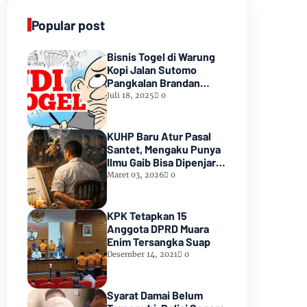
Popular post
Bisnis Togel di Warung
Kopi Jalan Sutomo
Pangkalan Brandan
Diduga Kebal Hukum
Juli 18, 2025
0
KUHP Baru Atur Pasal
Santet, Mengaku Punya
Ilmu Gaib Bisa Dipenjara
1,5 Tahun
Maret 03, 2026
0
KPK Tetapkan 15
Anggota DPRD Muara
Enim Tersangka Suap
Desember 14, 2021
0
Syarat Damai Belum