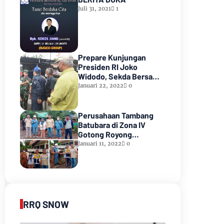
Juli 31, 2021
1
Prepare Kunjungan
Presiden RI Joko
Widodo, Sekda Bersama
Forkopimda Muara Enim
Januari 22, 2022
0
Tinjau Pasar Bantingan
Tanjung Enim
Perusahaan Tambang
Batubara di Zona IV
Gotong Royong
Memperbaiki Jalan
Januari 11, 2022
0
Longsor
RRQ SNOW