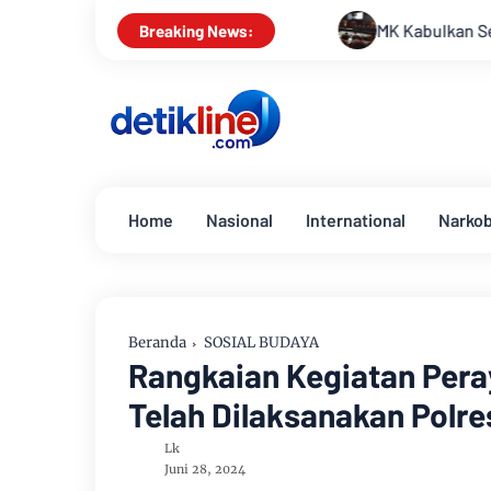
MK Kabulkan Sebagian Gugatan, Anggaran Pen
Breaking News:
Home
Nasional
International
Narko
Beranda
SOSIAL BUDAYA
Rangkaian Kegiatan Pera
Telah Dilaksanakan Polre
Lk
Juni 28, 2024