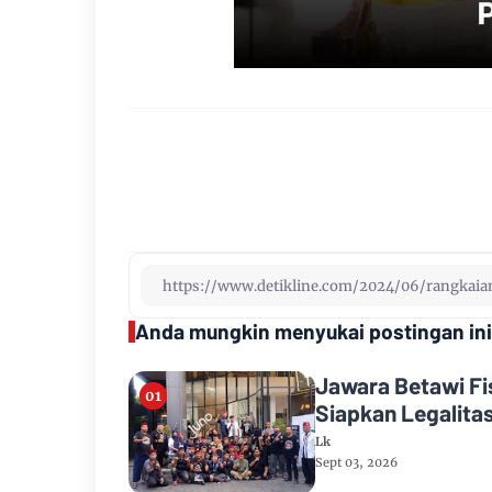
Anda mungkin menyukai postingan ini
Jawara Betawi Fis
Siapkan Legalit
Lk
Sept 03, 2026