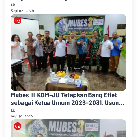
Konsolidasi Jelang Musancab 2026
Lk
Sept 02, 2026
Mubes III KOM-JU Tetapkan Bang Efiet
sebagai Ketua Umum 2026–2031, Usung
Semangat Persatuan dan Pengabdian
Lk
Aug 30, 2026