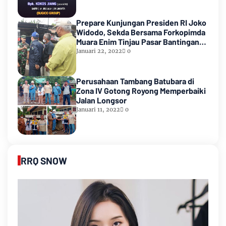
Prepare Kunjungan Presiden RI Joko
Widodo, Sekda Bersama Forkopimda
Muara Enim Tinjau Pasar Bantingan
Tanjung Enim
Januari 22, 2022
0
Perusahaan Tambang Batubara di
Zona IV Gotong Royong Memperbaiki
Jalan Longsor
Januari 11, 2022
0
RRQ SNOW