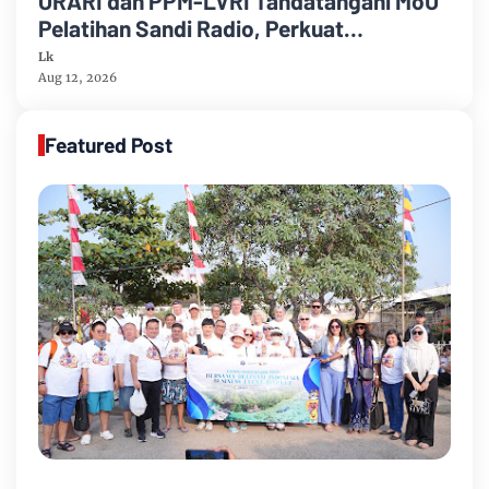
ORARI dan PPM-LVRI Tandatangani MoU
Pelatihan Sandi Radio, Perkuat
Komunikasi dan Bela Negara
Lk
Aug 12, 2026
Featured Post