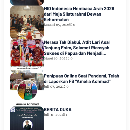
MIO Indonesia Membaca Arah 2026
dari Meja Silaturahmi Dewan
Kehormatan
Januari 05, 2026
0
Merasa Tak Diakui, Atlit Lari Asal
Tanjung Enim, Selamet Riansyah
Sukses di Papua dan Menjadi
Miliarder
Maret 10, 2022
0
Penipuan Online Saat Pandemi, Telah
di Laporkan FB "Amelia Achmad"
Juli 07, 2021
0
BERITA DUKA
Juli 31, 2021
1