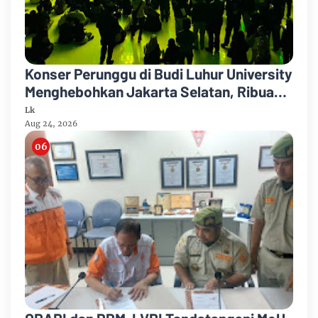
Konser Perunggu di Budi Luhur University
Menghebohkan Jakarta Selatan, Ribuan
Penonton Larut dalam Euforia!
Lk
Aug 24, 2026