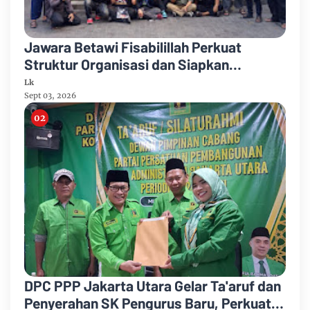
Jawara Betawi Fisabilillah Perkuat
Struktur Organisasi dan Siapkan
Legalitas Badan Hukum
Lk
Sept 03, 2026
DPC PPP Jakarta Utara Gelar Ta'aruf dan
Penyerahan SK Pengurus Baru, Perkuat