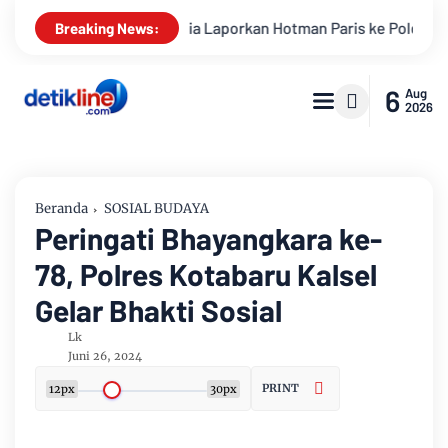
rkan Hotman Paris ke Polda Metro Jaya Terkait Dugaan Penghin
Breaking News:
6
Aug
2026
Beranda
SOSIAL BUDAYA
Peringati Bhayangkara ke-
78, Polres Kotabaru Kalsel
Gelar Bhakti Sosial
Lk
Juni 26, 2024
PRINT
12px
30px