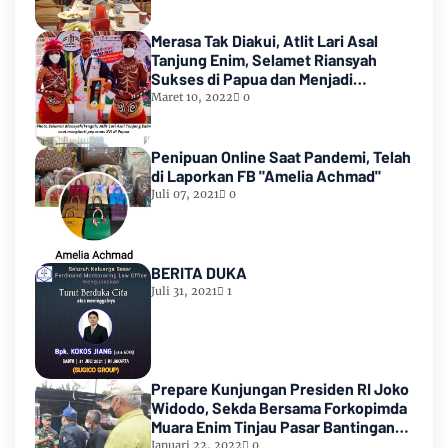
Merasa Tak Diakui, Atlit Lari Asal
Tanjung Enim, Selamet Riansyah
Sukses di Papua dan Menjadi
Miliarder
Maret 10, 2022
0
Penipuan Online Saat Pandemi, Telah
di Laporkan FB "Amelia Achmad"
Juli 07, 2021
0
BERITA DUKA
Juli 31, 2021
1
Prepare Kunjungan Presiden RI Joko
Widodo, Sekda Bersama Forkopimda
Muara Enim Tinjau Pasar Bantingan
Tanjung Enim
Januari 22, 2022
0