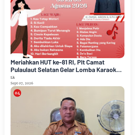
Meriahkan HUT ke-81 RI, Plt Camat
Pulaulaut Selatan Gelar Lomba Karaoke
untuk Masyarakat Umum
Lk
Sept 07, 2026