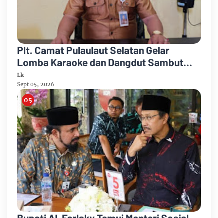
Plt. Camat Pulaulaut Selatan Gelar
Lomba Karaoke dan Dangdut Sambut
HUT ke-81 Proklamasi RI
Lk
Sept 05, 2026
Bupati Al-Farlaky Temui Menteri Sosial,