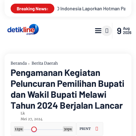
nesia Laporkan Hotman Paris ke Polda Metro Jaya Terkait Duga
Breaking News:
9
Aug
2026
Beranda
Berita Daerah
Pengamanan Kegiatan
Peluncuran Pemilihan Bupati
dan Wakil Bupati Melawi
Tahun 2024 Berjalan Lancar
Lk
Mei 27, 2024
PRINT
12px
30px