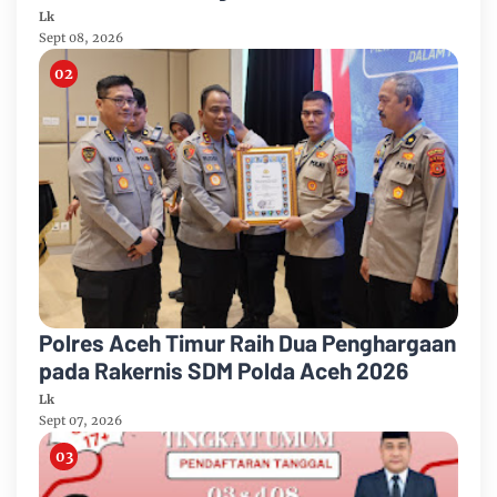
Ononazara Jadi Sorotan
Lk
Sept 08, 2026
Polres Aceh Timur Raih Dua Penghargaan
pada Rakernis SDM Polda Aceh 2026
Lk
Sept 07, 2026