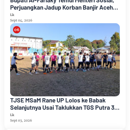
Perjuangkan Jadup Korban Banjir Aceh
Timur
Lk
Sept 04, 2026
TJSE MSaM Rane UP Lolos ke Babak
Selanjutnya Usai Taklukkan TGS Putra 3-
2 di Merdeka CUP 2026
Lk
Sept 03, 2026