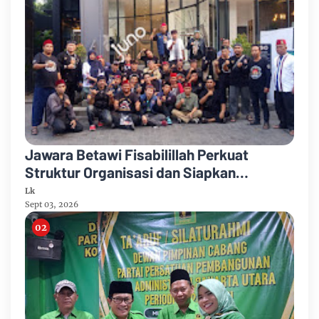
Jawara Betawi Fisabilillah Perkuat
Struktur Organisasi dan Siapkan
Legalitas Badan Hukum
Lk
Sept 03, 2026