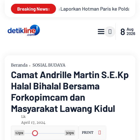
porkan Hotman Paris ke Polda Metro Jaya Terkait Dugaan Penghi
Breaking News:
8
Aug
2026
Beranda
SOSIAL BUDAYA
Camat Andrille Martin S.E.Kp
Halal Bihalal Bersama
Forkopimcam dan
Masyarakat Lawang Kidul
Lk
April 17, 2024
PRINT
12px
30px