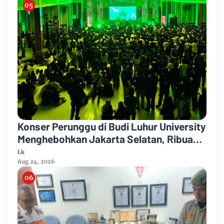
Konser Perunggu di Budi Luhur University
Menghebohkan Jakarta Selatan, Ribuan
Penonton Larut dalam Euforia!
Lk
Aug 24, 2026