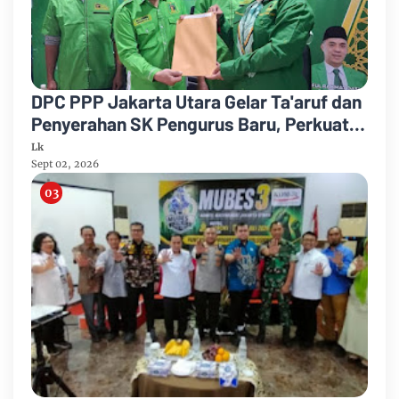
DPC PPP Jakarta Utara Gelar Ta'aruf dan
Penyerahan SK Pengurus Baru, Perkuat
Konsolidasi Jelang Musancab 2026
Lk
Sept 02, 2026