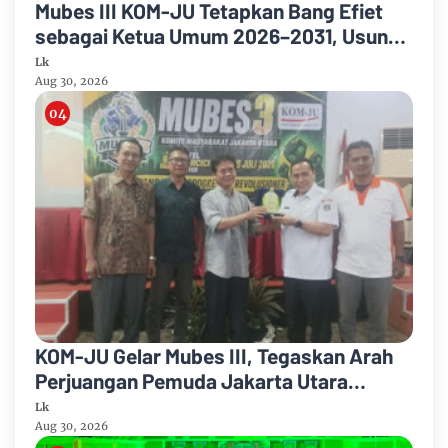
Mubes III KOM-JU Tetapkan Bang Efiet
sebagai Ketua Umum 2026–2031, Usung
Semangat Persatuan dan Pengabdian
Lk
Aug 30, 2026
KOM-JU Gelar Mubes III, Tegaskan Arah
Perjuangan Pemuda Jakarta Utara
Berbasis Pancasila
Lk
Aug 30, 2026