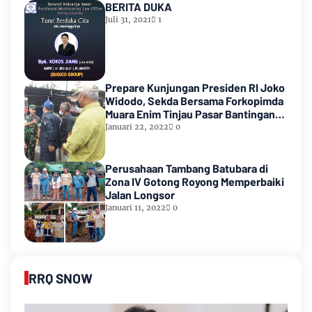
BERITA DUKA
Juli 31, 2021
1
Prepare Kunjungan Presiden RI Joko
Widodo, Sekda Bersama Forkopimda
Muara Enim Tinjau Pasar Bantingan
Tanjung Enim
Januari 22, 2022
0
Perusahaan Tambang Batubara di
Zona IV Gotong Royong Memperbaiki
Jalan Longsor
Januari 11, 2022
0
RRQ SNOW