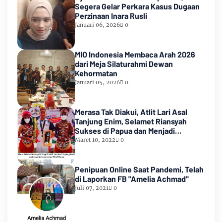
Segera Gelar Perkara Kasus Dugaan
Perzinaan Inara Rusli
Januari 06, 2026
0
MIO Indonesia Membaca Arah 2026
dari Meja Silaturahmi Dewan
Kehormatan
Januari 05, 2026
0
Merasa Tak Diakui, Atlit Lari Asal
Tanjung Enim, Selamet Riansyah
Sukses di Papua dan Menjadi
Miliarder
Maret 10, 2022
0
Penipuan Online Saat Pandemi, Telah
di Laporkan FB "Amelia Achmad"
Juli 07, 2021
0