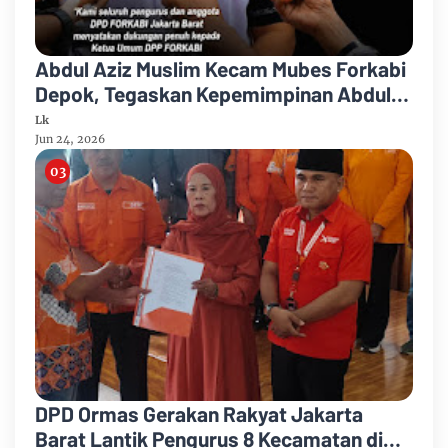
Abdul Aziz Muslim Kecam Mubes Forkabi
Depok, Tegaskan Kepemimpinan Abdul
Ghoni Sah Secara Hukum
Lk
Jun 24, 2026
DPD Ormas Gerakan Rakyat Jakarta
Barat Lantik Pengurus 8 Kecamatan di