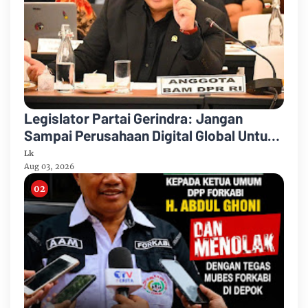
Legislator Partai Gerindra: Jangan
Sampai Perusahaan Digital Global Untung
Besar, Indonesia Hanya Jadi Pasar
Lk
Aug 03, 2026