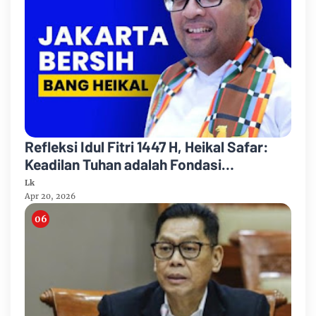
Refleksi Idul Fitri 1447 H, Heikal Safar:
Keadilan Tuhan adalah Fondasi
Menyelaraskan Peradaban dan
Lk
Perbedaan
Apr 20, 2026