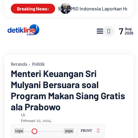
28
MIO Indonesia Laporkan Hotman Paris ke Polda Metro Ja
Breaking News:
7
Aug
2026
Beranda
Politik
Menteri Keuangan Sri
Mulyani Bersuara soal
Program Makan Siang Gratis
ala Prabowo
Lk
Februari 27, 2024
PRINT
12px
30px