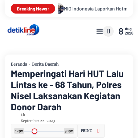
MIO Indonesia Laporkan Hotman Paris ke Polda Metro Jaya Terk
Breaking News:
8
Aug
2026
Beranda
Berita Daerah
Memperingati Hari HUT Lalu
Lintas ke - 68 Tahun, Polres
Nisel Laksanakan Kegiatan
Donor Darah
Lk
September 22, 2023
PRINT
12px
30px