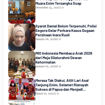
Muara Enim Tersangka Suap
Desember 14, 2021
0
Syarat Damai Belum Terpenuhi, Polisi
Segera Gelar Perkara Kasus Dugaan
Perzinaan Inara Rusli
Januari 06, 2026
0
MIO Indonesia Membaca Arah 2026
dari Meja Silaturahmi Dewan
Kehormatan
Januari 05, 2026
0
Merasa Tak Diakui, Atlit Lari Asal
Tanjung Enim, Selamet Riansyah
Sukses di Papua dan Menjadi
Miliarder
Maret 10, 2022
0