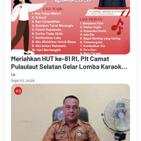
Meriahkan HUT ke-81 RI, Plt Camat
Pulaulaut Selatan Gelar Lomba Karaoke
untuk Masyarakat Umum
Lk
Sept 07, 2026