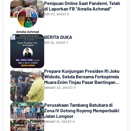
Penipuan Online Saat Pandemi, Telah
di Laporkan FB "Amelia Achmad"
Juli 07, 2021
0
BERITA DUKA
Juli 31, 2021
1
Prepare Kunjungan Presiden RI Joko
Widodo, Sekda Bersama Forkopimda
Muara Enim Tinjau Pasar Bantingan
Tanjung Enim
Januari 22, 2022
0
Perusahaan Tambang Batubara di
Zona IV Gotong Royong Memperbaiki
Jalan Longsor
Januari 11, 2022
0