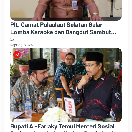
Plt. Camat Pulaulaut Selatan Gelar
Lomba Karaoke dan Dangdut Sambut
HUT ke-81 Proklamasi RI
Lk
Sept 05, 2026
Bupati Al-Farlaky Temui Menteri Sosial,