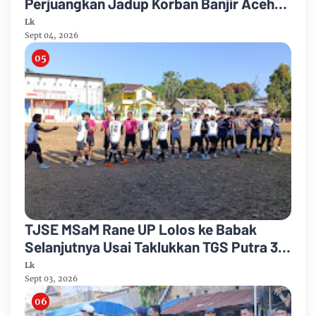
Perjuangkan Jadup Korban Banjir Aceh
Timur
Lk
Sept 04, 2026
TJSE MSaM Rane UP Lolos ke Babak
Selanjutnya Usai Taklukkan TGS Putra 3-
2 di Merdeka CUP 2026
Lk
Sept 03, 2026