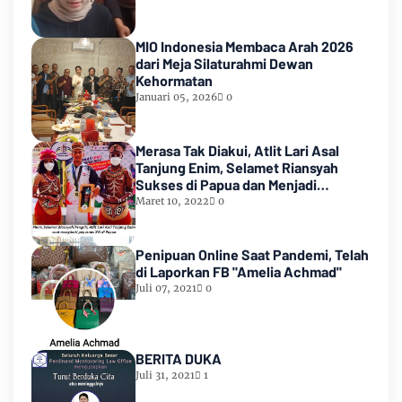
MIO Indonesia Membaca Arah 2026
dari Meja Silaturahmi Dewan
Kehormatan
Januari 05, 2026
0
Merasa Tak Diakui, Atlit Lari Asal
Tanjung Enim, Selamet Riansyah
Sukses di Papua dan Menjadi
Miliarder
Maret 10, 2022
0
Penipuan Online Saat Pandemi, Telah
di Laporkan FB "Amelia Achmad"
Juli 07, 2021
0
BERITA DUKA
Juli 31, 2021
1