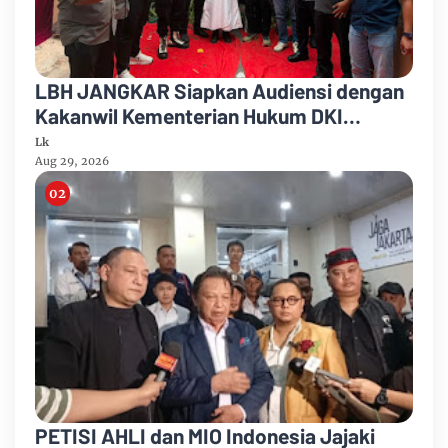
LBH JANGKAR Siapkan Audiensi dengan
Kakanwil Kementerian Hukum DKI
Jakarta
Lk
Aug 29, 2026
PETISI AHLI dan MIO Indonesia Jajaki