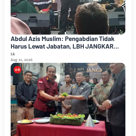
Abdul Azis Muslim: Pengabdian Tidak
Harus Lewat Jabatan, LBH JANGKAR
Jadi Jalan Mengabdi untuk Masyarakat
Lk
Aug 21, 2026