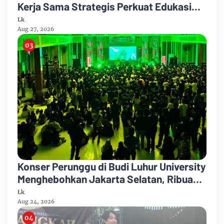
Kerja Sama Strategis Perkuat Edukasi
Hukum bagi Masyarakat
Lk
Aug 27, 2026
Konser Perunggu di Budi Luhur University
Menghebohkan Jakarta Selatan, Ribuan
Penonton Larut dalam Euforia!
Lk
Aug 24, 2026