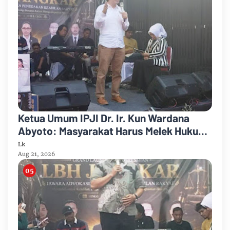
Ketua Umum IPJI Dr. Ir. Kun Wardana
Abyoto: Masyarakat Harus Melek Hukum
dan Melek Teknologi di Era AI
Lk
Aug 21, 2026