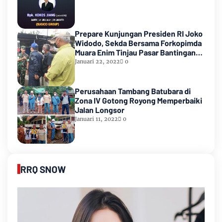
Prepare Kunjungan Presiden RI Joko
Widodo, Sekda Bersama Forkopimda
Muara Enim Tinjau Pasar Bantingan
Tanjung Enim
Januari 22, 2022
0
Perusahaan Tambang Batubara di
Zona IV Gotong Royong Memperbaiki
Jalan Longsor
Januari 11, 2022
0
RRQ SNOW