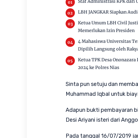
Staf Administrasi KPK dari
LBH JANGKAR Siapkan Audie
Ketua Umum LBH Civil Just
Memerlukan Izin Presiden
4 Mahasiswa Universitas Te
Dipilih Langsung oleh Raky
Ketua TPK Desa Ononazara
2024 ke Polres Nias
Sinta pun setuju dan memba
Muhammad Iqbal untuk biaya 
Adapun bukti pembayaran bia
Desi Ariyani isteri dari Anggo
Pada tanggal 16/07/2019 jam 