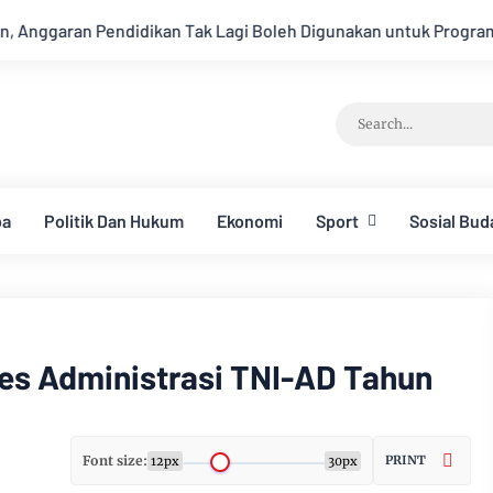
Lagi Boleh Digunakan untuk Program MBG Mulai APBN 2027/2028
ba
Politik Dan Hukum
Ekonomi
Sport
Sosial Bud
es Administrasi TNI-AD Tahun
Font size:
PRINT
12px
30px