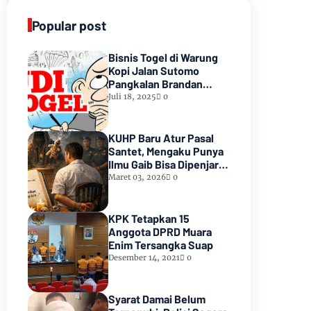
Popular post
Bisnis Togel di Warung
Kopi Jalan Sutomo
Pangkalan Brandan
Diduga Kebal Hukum
Juli 18, 2025
0
KUHP Baru Atur Pasal
Santet, Mengaku Punya
Ilmu Gaib Bisa Dipenjara
1,5 Tahun
Maret 03, 2026
0
KPK Tetapkan 15
Anggota DPRD Muara
Enim Tersangka Suap
Desember 14, 2021
0
Syarat Damai Belum