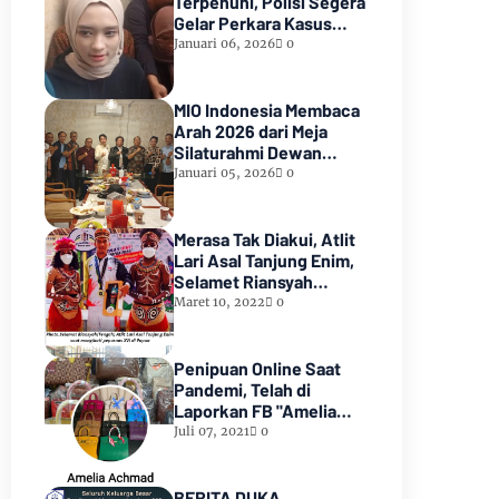
Terpenuhi, Polisi Segera
Gelar Perkara Kasus
Dugaan Perzinaan Inara
Januari 06, 2026
0
Rusli
MIO Indonesia Membaca
Arah 2026 dari Meja
Silaturahmi Dewan
Kehormatan
Januari 05, 2026
0
Merasa Tak Diakui, Atlit
Lari Asal Tanjung Enim,
Selamet Riansyah
Sukses di Papua dan
Maret 10, 2022
0
Menjadi Miliarder
Penipuan Online Saat
Pandemi, Telah di
Laporkan FB "Amelia
Achmad"
Juli 07, 2021
0
BERITA DUKA