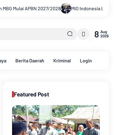
MIO Indonesia Laporkan Hotman Paris ke Polda Metro Jaya 
8
Aug
2026
aya
Berita Daerah
Kriminal
Login
Featured Post