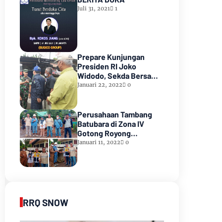
Juli 31, 2021
1
Prepare Kunjungan
Presiden RI Joko
Widodo, Sekda Bersama
Forkopimda Muara Enim
Januari 22, 2022
0
Tinjau Pasar Bantingan
Tanjung Enim
Perusahaan Tambang
Batubara di Zona IV
Gotong Royong
Memperbaiki Jalan
Januari 11, 2022
0
Longsor
RRQ SNOW