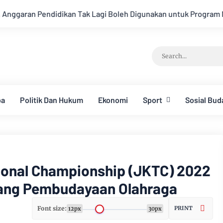
 Lagi Boleh Digunakan untuk Program MBG Mulai APBN 2027/202
ba
Politik Dan Hukum
Ekonomi
Sport
Sosial Bud
tional Championship (JKTC) 2022
dang Pembudayaan Olahraga
Font size:
PRINT
12px
30px