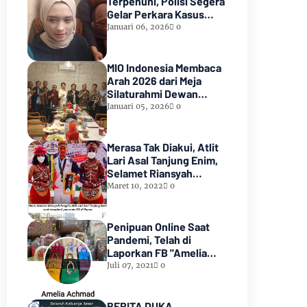
Terpenuhi, Polisi Segera
Gelar Perkara Kasus
Dugaan Perzinaan Inara
Januari 06, 2026
0
Rusli
MIO Indonesia Membaca
Arah 2026 dari Meja
Silaturahmi Dewan
Kehormatan
Januari 05, 2026
0
Merasa Tak Diakui, Atlit
Lari Asal Tanjung Enim,
Selamet Riansyah
Sukses di Papua dan
Maret 10, 2022
0
Menjadi Miliarder
Penipuan Online Saat
Pandemi, Telah di
Laporkan FB "Amelia
Achmad"
Juli 07, 2021
0
BERITA DUKA