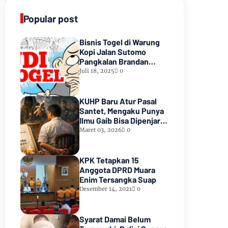
Popular post
Bisnis Togel di Warung
Kopi Jalan Sutomo
Pangkalan Brandan
Diduga Kebal Hukum
Juli 18, 2025
0
KUHP Baru Atur Pasal
Santet, Mengaku Punya
Ilmu Gaib Bisa Dipenjara
1,5 Tahun
Maret 03, 2026
0
KPK Tetapkan 15
Anggota DPRD Muara
Enim Tersangka Suap
Desember 14, 2021
0
Syarat Damai Belum