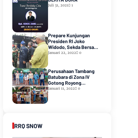
Juli 31, 2021
1
Prepare Kunjungan
Presiden RI Joko
Widodo, Sekda Bersama
Forkopimda Muara Enim
Januari 22, 2022
0
Tinjau Pasar Bantingan
Tanjung Enim
Perusahaan Tambang
Batubara di Zona IV
Gotong Royong
Memperbaiki Jalan
Januari 11, 2022
0
Longsor
RRQ SNOW