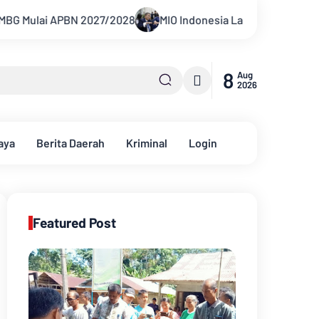
8
MIO Indonesia Laporkan Hotman Paris ke Polda Metro Jay
8
Aug
2026
aya
Berita Daerah
Kriminal
Login
Featured Post