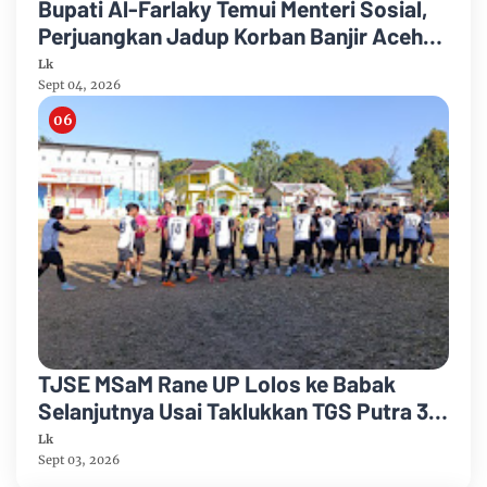
Bupati Al-Farlaky Temui Menteri Sosial,
Perjuangkan Jadup Korban Banjir Aceh
Timur
Lk
Sept 04, 2026
TJSE MSaM Rane UP Lolos ke Babak
Selanjutnya Usai Taklukkan TGS Putra 3-
2 di Merdeka CUP 2026
Lk
Sept 03, 2026