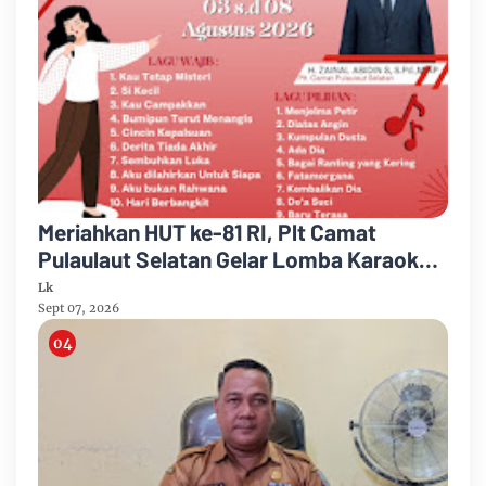
Meriahkan HUT ke-81 RI, Plt Camat
Pulaulaut Selatan Gelar Lomba Karaoke
untuk Masyarakat Umum
Lk
Sept 07, 2026