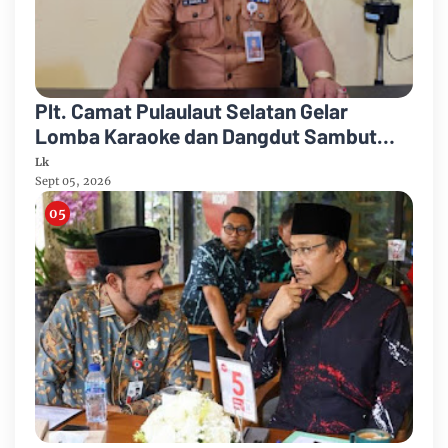
Plt. Camat Pulaulaut Selatan Gelar
Lomba Karaoke dan Dangdut Sambut
HUT ke-81 Proklamasi RI
Lk
Sept 05, 2026