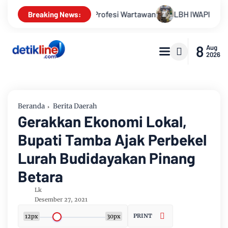
rofesi Wartawan
LBH IWAPI Serukan Pengawalan Kasus Ko 
Breaking News:
8
Aug
2026
Beranda
Berita Daerah
Gerakkan Ekonomi Lokal,
Bupati Tamba Ajak Perbekel
Lurah Budidayakan Pinang
Betara
Lk
Desember 27, 2021
PRINT
12px
30px