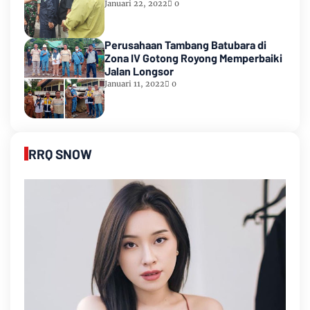
Tanjung Enim
Januari 22, 2022
0
Perusahaan Tambang Batubara di
Zona IV Gotong Royong Memperbaiki
Jalan Longsor
Januari 11, 2022
0
RRQ SNOW