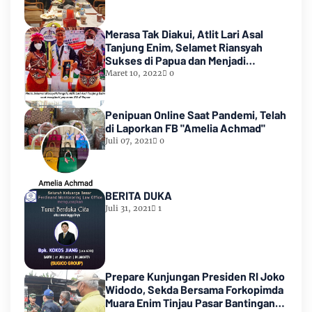
Merasa Tak Diakui, Atlit Lari Asal
Tanjung Enim, Selamet Riansyah
Sukses di Papua dan Menjadi
Miliarder
Maret 10, 2022
0
Penipuan Online Saat Pandemi, Telah
di Laporkan FB "Amelia Achmad"
Juli 07, 2021
0
BERITA DUKA
Juli 31, 2021
1
Prepare Kunjungan Presiden RI Joko
Widodo, Sekda Bersama Forkopimda
Muara Enim Tinjau Pasar Bantingan