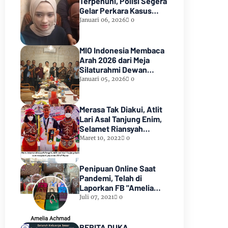
Terpenuhi, Polisi Segera
Gelar Perkara Kasus
Dugaan Perzinaan Inara
Januari 06, 2026
0
Rusli
MIO Indonesia Membaca
Arah 2026 dari Meja
Silaturahmi Dewan
Kehormatan
Januari 05, 2026
0
Merasa Tak Diakui, Atlit
Lari Asal Tanjung Enim,
Selamet Riansyah
Sukses di Papua dan
Maret 10, 2022
0
Menjadi Miliarder
Penipuan Online Saat
Pandemi, Telah di
Laporkan FB "Amelia
Achmad"
Juli 07, 2021
0
BERITA DUKA