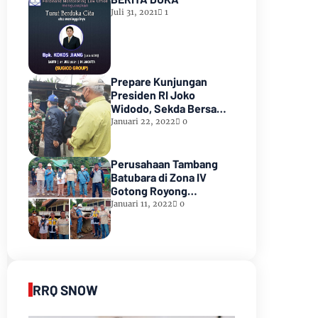
Juli 31, 2021
1
Prepare Kunjungan
Presiden RI Joko
Widodo, Sekda Bersama
Forkopimda Muara Enim
Januari 22, 2022
0
Tinjau Pasar Bantingan
Tanjung Enim
Perusahaan Tambang
Batubara di Zona IV
Gotong Royong
Memperbaiki Jalan
Januari 11, 2022
0
Longsor
RRQ SNOW