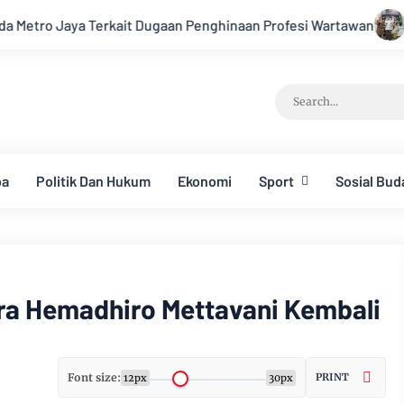
gaan Penghinaan Profesi Wartawan
LBH IWAPI Serukan Penga
ba
Politik Dan Hukum
Ekonomi
Sport
Sosial Bud
ara Hemadhiro Mettavani Kembali
Font size:
PRINT
12px
30px