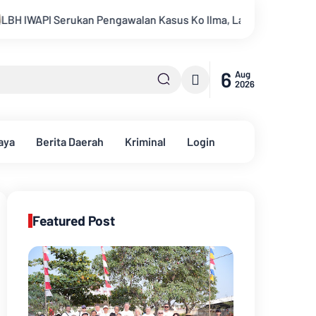
walan Kasus Ko Ilma, Laporkan Dugaan Rekayasa Hukum ke Ke
6
Aug
2026
aya
Berita Daerah
Kriminal
Login
Featured Post