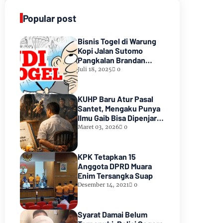
Popular post
Bisnis Togel di Warung
Kopi Jalan Sutomo
Pangkalan Brandan
Diduga Kebal Hukum
Juli 18, 2025
0
KUHP Baru Atur Pasal
Santet, Mengaku Punya
Ilmu Gaib Bisa Dipenjara
1,5 Tahun
Maret 03, 2026
0
KPK Tetapkan 15
Anggota DPRD Muara
Enim Tersangka Suap
Desember 14, 2021
0
Syarat Damai Belum