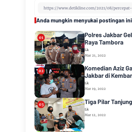
Anda mungkin menyukai postingan ini
Polres Jakbar Gel
Raya Tambora
Lk
Mar 21, 2022
Komedian Aziz Ga
Jakbar di Kemba
Lk
Mar 19, 2022
Tiga Pilar Tanjun
Lk
Mar 12, 2022