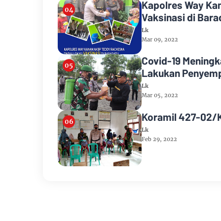
Kapolres Way Kan
Vaksinasi di Bara
Lk
Mar 09, 2022
Covid-19 Mening
Lakukan Penyemp
Lk
Mar 05, 2022
Koramil 427-02/K
Lk
Feb 29, 2022