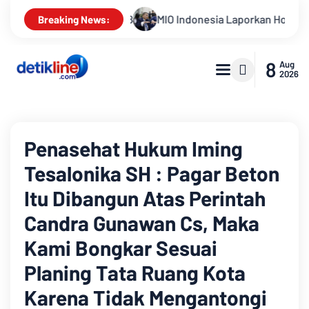
2028
MIO Indonesia Laporkan Hotman Paris ke Polda Metro J
Breaking News:
8
Aug
2026
Penasehat Hukum Iming
Tesalonika SH : Pagar Beton
Itu Dibangun Atas Perintah
Candra Gunawan Cs, Maka
Kami Bongkar Sesuai
Planing Tata Ruang Kota
Karena Tidak Mengantongi