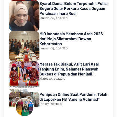
Syarat Damai Belum Terpenuhi, Polisi
Segera Gelar Perkara Kasus Dugaan
Perzinaan Inara Rusli
Januari 06, 2026
0
MIO Indonesia Membaca Arah 2026
dari Meja Silaturahmi Dewan
Kehormatan
Januari 05, 2026
0
Merasa Tak Diakui, Atlit Lari Asal
Tanjung Enim, Selamet Riansyah
Sukses di Papua dan Menjadi
Miliarder
Maret 10, 2022
0
Penipuan Online Saat Pandemi, Telah
di Laporkan FB "Amelia Achmad"
Juli 07, 2021
0