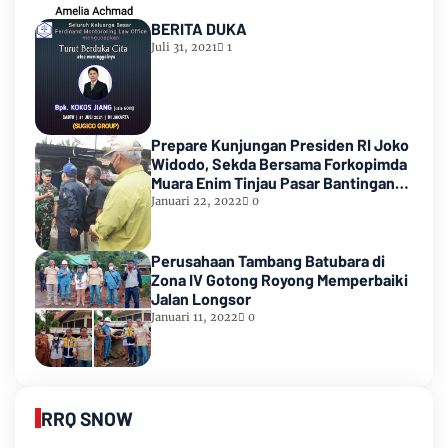
BERITA DUKA
Juli 31, 2021
1
Prepare Kunjungan Presiden RI Joko
Widodo, Sekda Bersama Forkopimda
Muara Enim Tinjau Pasar Bantingan
Tanjung Enim
Januari 22, 2022
0
Perusahaan Tambang Batubara di
Zona IV Gotong Royong Memperbaiki
Jalan Longsor
Januari 11, 2022
0
RRQ SNOW